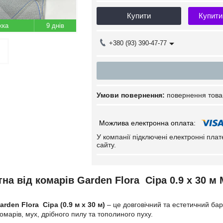
Купити
Купити
9 днів
+380 (93) 390-47-77
повернення това
У компанії підключені електронні пла
сайту.
тна від комарів Garden Flora
Сіра 0.9 х 30 м 
arden Flora Сіра (0.9 м х 30 м)
– це довговічний та естетичний бар
омарів, мух, дрібного пилу та тополиного пуху.