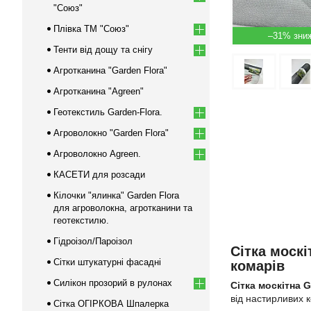
"Союз"
Плівка ТМ "Союз"
–31%
Тенти від дощу та снігу
Агротканина "Garden Flora"
Агротканина "Agreen"
Геотекстиль Garden-Flora.
Агроволокно "Garden Flora"
Агроволокно Agreen.
КАСЕТИ для розсади
Кілочки "ялинка" Garden Flora
для агроволокна, агротканини та
геотекстилю.
Гідроізол/Пароізол
Сітка москі
Сітки штукатурні фасадні
комарів
Силікон прозорий в рулонах
Сітка москітна G
від настирливих к
Сітка ОГІРКОВА Шпалерка