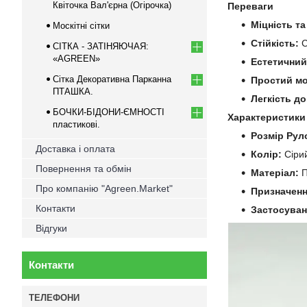
Квіточка Вал'єрна (Огірочка)
Переваги
Міцність та
Москітні сітки
Стійкість:
С
СІТКА - ЗАТІНЯЮЧАЯ:
«AGREEN»
Естетичний
Сітка Декоративна Парканна
Простий мо
ПТАШКА.
Легкість до
БОЧКИ-БІДОНИ-ЄМНОСТІ
Характеристики
пластикові.
Розмір Рул
Доставка і оплата
Колір:
Сіри
Повернення та обмін
Матеріал:
П
Про компанію "Agreen.Market"
Призначенн
Контакти
Застосуван
Відгуки
Контакти