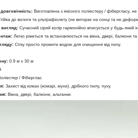
 довговічність:
Виготовлена з якісного поліестеру / фібергласу, не 
тійка до вологи та ультрафіолету (не вигорає на сонці та не дефор
 вигляд:
Сучасний сірий колір гармонійно вписується у будь-який ін
нтаж:
Легко ріжеться та встановлюється на вікна, двері, балкони та
гляду:
Сітку просто промити водою для очищення від пилу.
ону:
0.9 м х 30 м
й
оліестер / Фіберглас
я:
Захист від комах (комарі, мухи), дрібного пилу, пуху.
ня:
Вікна, двері, балкони, альтанки.