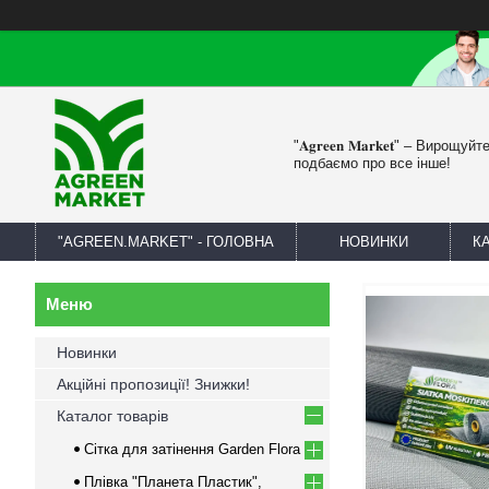
"𝐀𝐠𝐫𝐞𝐞𝐧 𝐌𝐚𝐫𝐤𝐞𝐭" – Вирощу
подбаємо про все інше!
"AGREEN.MARKET" - ГОЛОВНА
НОВИНКИ
К
Новинки
Акційні пропозиції! Знижки!
Каталог товарів
Сітка для затінення Garden Flora
Плівка "Планета Пластик",