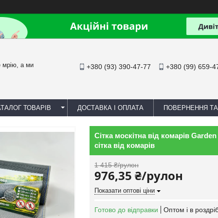
йте мрію, а ми
+380 (93) 390-47-77
+380 (99) 659-4
АТАЛОГ ТОВАРІВ
ДОСТАВКА І ОПЛАТА
ПОВЕРНЕННЯ ТА
Сітка москітна від комарів Garden 
сітка від комарів
1 415 ₴/рулон
976,35 ₴/рулон
Показати оптові ціни
Готово до відправки
Оптом і в роздрі