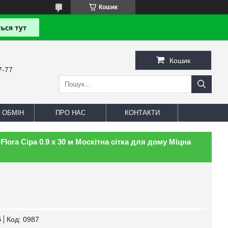
Кошик
Кошик
7-77
 ОБМІН
ПРО НАС
КОНТАКТИ
Flora Сіра 0.9 х 30 м Москітна сітка для дому Міцна
б
Код:
0987