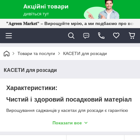
"𝐀𝐠𝐫𝐞𝐞𝐧 𝐌𝐚𝐫𝐤𝐞𝐭" – Вирощуйте мрію, а ми подбаємо про все 
Товари та послуги
КАСЕТИ для розсади
КАСЕТИ для розсади
Характеристики:
Чистий і здоровий посадковий матеріал
Вирощування саджанців у касетах для розсади є гарантією
для отримання здорового посадкового матеріалу:
Показати все
Виключається ризик виникнення грибкових інфекцій
Корнева система стає розгалуженішою, через
обмежений простір у комірці