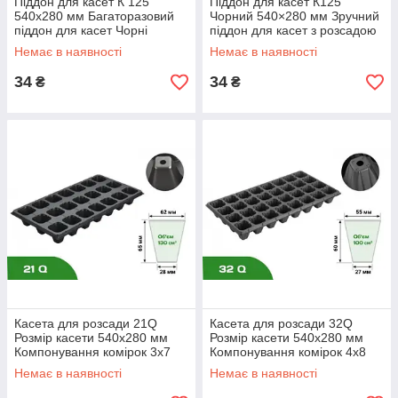
Піддон для касет К 125
Піддон для касет К125
540х280 мм Багаторазовий
Чорний 540×280 мм Зручний
піддон для касет Чорні
піддон для касет з розсадою
піддони для розсадних
Немає в наявності
Немає в наявності
34
34
₴
₴
К
ап
ус
та
р
ан
ня
Касета для розсади 21Q
Касета для розсади 32Q
Розмір касети 540х280 мм
Розмір касети 540х280 мм
Компонування комірок 3х7
Компонування комірок 4х8
Пластикові лотки для розсади
Комірки для розсади касети
Немає в наявності
Немає в наявності
Тара для розсади
Розсадна касета