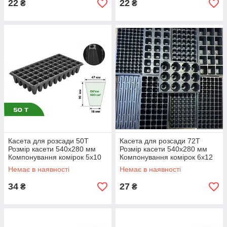
22
22
₴
₴
К
ап
ус
та
Касета для розсади 50Т
Касета для розсади 72T
се
Розмір касети 540х280 мм
Розмір касети 540х280 мм
Компонування комірок 5х10
Компонування комірок 6х12
р
Садові касети Зручна касета
Контейнер для
е
Немає в наявності
Немає в наявності
для розсади
пророщування насіння
д
34
27
ня
₴
₴