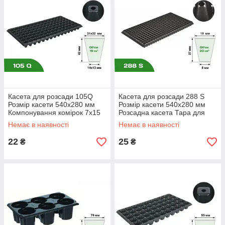
Касета для розсади 105Q
Касета для розсади 288 S
Розмір касети 540х280 мм
Розмір касети 540х280 мм
Компонування комірок 7х15
Розсадна касета Тара для
К
Пластикова тара для розсади
розсади
Немає в наявності
Немає в наявності
ап
ус
22
25
₴
₴
та
п
о
д
ня