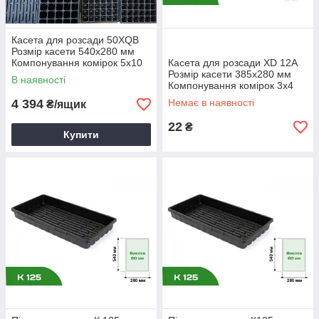
ат
Касета для розсади 50XQB
Розмір касети 540х280 мм
Компонування комірок 5х10
Касета для розсади XD 12A
Контейнер для розсади
Розмір касети 385x280 мм
В наявності
Пластикова тара для розсади
Компонування комірок 3х4
Лотки для розсади Ємність
4 394
Немає в наявності
₴/ящик
для розсади
22
₴
Купити
О
гі
р
ок