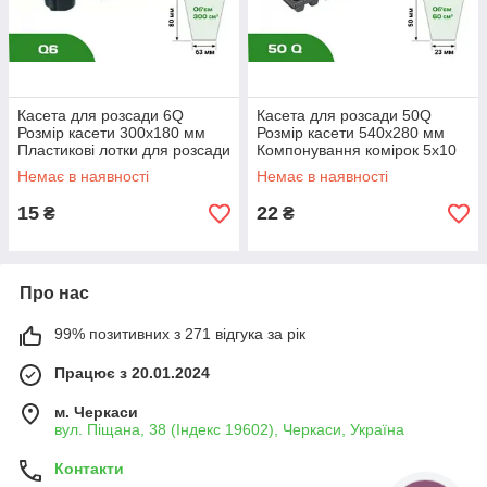
Касета для розсади 6Q
Касета для розсади 50Q
Розмір касети 300х180 мм
Розмір касети 540х280 мм
Пластикові лотки для розсади
Компонування комірок 5х10
Ємності для розсади
Розсадна касета Тара для
Немає в наявності
Немає в наявності
розсади
15
22
₴
₴
К
ап
ус
Про нас
та
пе
99% позитивних з 271 відгука за рік
кі
нс
Працює з 20.01.2024
ьк
м. Черкаси
а
вул. Піщана, 38 (Індекс 19602), Черкаси, Україна
Контакти