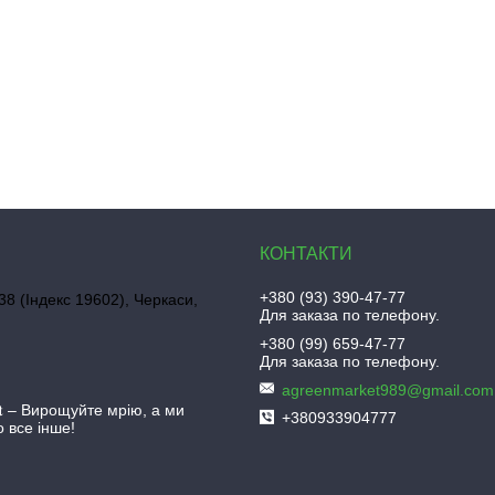
+380 (93) 390-47-77
38 (Індекс 19602), Черкаси,
Для заказа по телефону.
+380 (99) 659-47-77
Для заказа по телефону.
agreenmarket989@gmail.com
𝐫𝐤𝐞𝐭 – Вирощуйте мрію, а ми
+380933904777
 все інше!