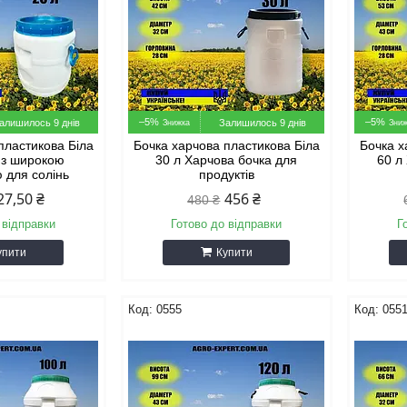
–5%
–5%
алишилось 9 днів
Залишилось 9 днів
пластикова Біла
Бочка харчова пластикова Біла
Бочка х
н з широкою
30 л Харчова бочка для
60 л
 для солінь
продуктів
27,50 ₴
456 ₴
480 ₴
 відправки
Готово до відправки
Г
упити
Купити
0555
055