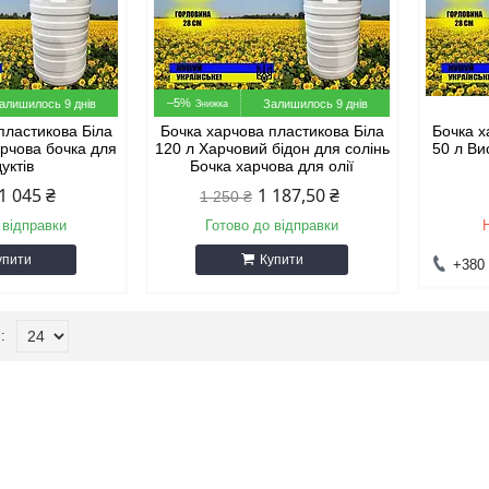
–5%
алишилось 9 днів
Залишилось 9 днів
пластикова Біла
Бочка харчова пластикова Біла
Бочка х
арчова бочка для
120 л Харчовий бідон для солінь
50 л Ви
уктів
Бочка харчова для олії
1 045 ₴
1 187,50 ₴
1 250 ₴
 відправки
Готово до відправки
упити
Купити
+380 