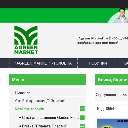
"𝐀𝐠𝐫𝐞𝐞𝐧 𝐌𝐚𝐫𝐤𝐞𝐭" – Вирощу
подбаємо про все інше!
"AGREEN.MARKET" - ГОЛОВНА
НОВИНКИ
К
Бочки, бідони 
Новинки
Акційні пропозиції! Знижки!
Каталог товарів
0554
Сітка для затінення Garden Flora
Плівка "Планета Пластик",