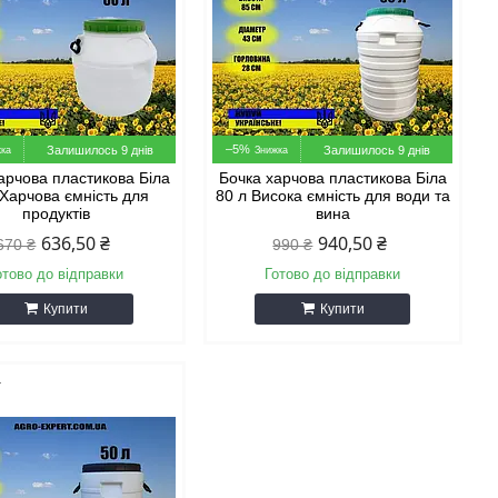
–5%
Залишилось 9 днів
Залишилось 9 днів
арчова пластикова Біла
Бочка харчова пластикова Біла
 Харчова ємність для
80 л Висока ємність для води та
продуктів
вина
636,50 ₴
940,50 ₴
670 ₴
990 ₴
отово до відправки
Готово до відправки
Купити
Купити
1