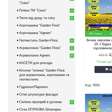
"Союз"
Плівка ТМ "Союз"
Тенти від дощу та снігу
Агротканина "Garden Flora"
Агротканина "Agreen"
–5%
З
Бочка харчова 
Геотекстиль Garden-Flora.
20 л Бідо
Агроволокно "Garden Flora"
горловиною
4
450 ₴
Агроволокно Agreen.
Готово до
КАСЕТИ для розсади
К
Кілочки "ялинка" Garden Flora
для агроволокна, агротканини та
геотекстилю.
0556
Гідроізол/Пароізол
Сітки штукатурні фасадні
Силікон прозорий в рулонах
Сітка ОГІРКОВА Шпалерка