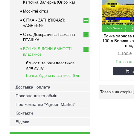
Квіточка Вал'єрна (Огірочка)
Москітні сітки
СІТКА - ЗАТІНЯЮЧАЯ:
«AGREEN»
–5%
З
Сітка Декоративна Парканна
Бочка харчова 
ПТАШКА.
100 л Велика х
прод
БОЧКИ-БІДОНИ-ЄМНОСТІ
1 100 ₴
пластикові.
Готово до
Ємності та баки пластикові
для душу.
К
Бочки, бідони пластикові білі.
Доставка і оплата
Повернення та обмін
Про компанію "Agreen.Market"
Контакти
Відгуки