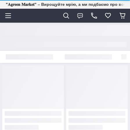
"𝐀𝐠𝐫𝐞𝐞𝐧 𝐌𝐚𝐫𝐤𝐞𝐭" – Вирощуйте мрію, а ми подбаємо про все 