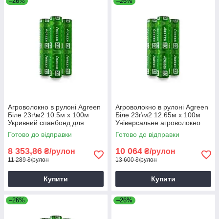
–26%
–26%
Агроволокно в рулоні Agreen
Агроволокно в рулоні Agreen
Біле 23г\м2 10.5м х 100м
Біле 23г\м2 12.65м х 100м
Укривний спанбонд для
Універсальне агроволокно
грядок
для грядок
Готово до відправки
Готово до відправки
8 353,86
10 064
₴/рулон
₴/рулон
11 289 ₴/рулон
13 600 ₴/рулон
Купити
Купити
–26%
–26%