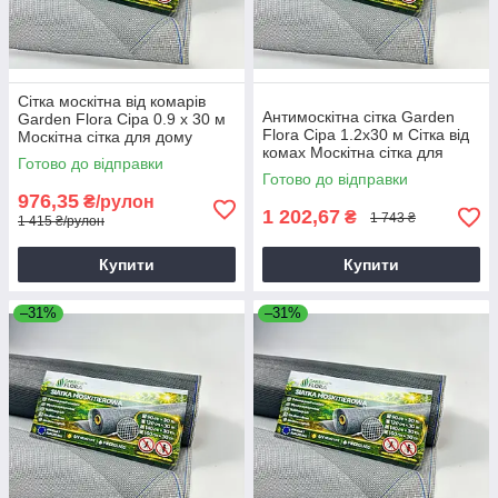
Сітка москітна від комарів
Антимоскітна сітка Garden
Garden Flora Сіра 0.9 х 30 м
Flora Сіра 1.2x30 м Сітка від
Москітна сітка для дому
комах Москітна сітка для
Міцна сітка від комарів
Готово до відправки
теплиці
Готово до відправки
976,35
₴/рулон
1 202,67
₴
1 743 ₴
1 415 ₴/рулон
Купити
Купити
–31%
–31%