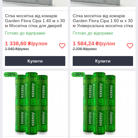
Сітка москітна від комарів
Сітка москітна від комарів
Garden Flora Сіра 1.40 м х 30
Garden Flora Сіра 1.60 м х 30
м Москітна сітка для дверей
м Універсальна москітна сітка
Готово до відправки
Готово до відправки
1 338,60
1 584,24
₴/рулон
₴/рулон
1 940 ₴/рулон
2 296 ₴/рулон
Купити
Купити
–26%
–26%