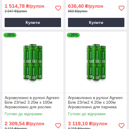
1 514,78
636,40
₴/рулон
₴/рулон
2 047 ₴/рулон
860 ₴/рулон
Купити
Купити
–26%
–26%
Агроволокно в рулоні Agreen
Агроволокно в рулоні Agreen
Біле 23г\м2 3.20м х 100м
Біле 23г\м2 4.20м х 100м
Агроволокно для рослин
Агроволокно для парника
Спанбонд для грядок
Готово до відправки
Готово до відправки
2 309,54
3 119,10
₴/рулон
₴/рулон
3 121 ₴/рулон
4 215 ₴/рулон