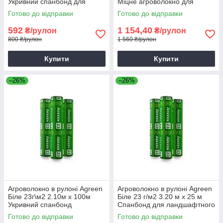
Укривний спанбонд для
Міцне агроволокно для
грядок
укриття саджанців
Готово до відправки
Готово до відправки
592
1 154,40
₴/рулон
₴/рулон
800 ₴/рулон
1 560 ₴/рулон
Купити
Купити
–26%
–26%
Агроволокно в рулоні Agreen
Агроволокно в рулоні Agreen
Біле 23г\м2 2.10м х 100м
Біле 23 г/м2 3.20 м х 25 м
Укривний спанбонд
Спанбонд для ландшафтного
Агроволокно для грядок
дизайну
Готово до відправки
Готово до відправки