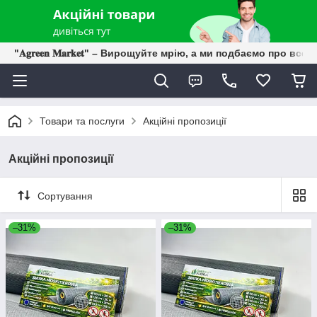
"𝐀𝐠𝐫𝐞𝐞𝐧 𝐌𝐚𝐫𝐤𝐞𝐭" – Вирощуйте мрію, а ми подбаємо про все 
Товари та послуги
Акційні пропозиції
Акційні пропозиції
Сортування
–31%
–31%