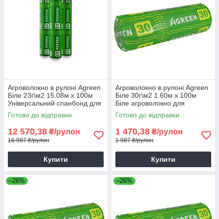
Агроволокно в рулоні Agreen
Агроволокно в рулоні Agreen
Біле 23г\м2 15.08м х 100м
Біле 30г\м2 1.60м х 100м
Універсальний спанбонд для
Біле агроволокно для
рослин
теплиць
Готово до відправки
Готово до відправки
12 570,38
1 470,38
₴/рулон
₴/рулон
16 987 ₴/рулон
1 987 ₴/рулон
Купити
Купити
–26%
–26%