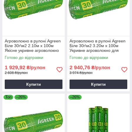
Агроволокно в рулоні Agreen
Агроволокно в рулоні Agreen
Біле 30г\м2 2.10м х 100м
Біле 30г\м2 3.20м х 100м
Якісне укривне агроволокно
Укривне агроволокно для
городу
Готово до відправки
Готово до відправки
1 929,92
2 940,76
₴/рулон
₴/рулон
2 608 ₴/рулон
3 974 ₴/рулон
Купити
Купити
Топ
–26%
–26%