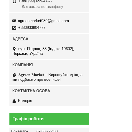
+380 (99) 659-47-77
Для заказа по телефону.
agreenmarket989@gmail.com
+380933904777
вул. Піщана, 38 (Індекс 19602),
Черкаси, Україна
𝐀𝐠𝐫𝐞𝐞𝐧 𝐌𝐚𝐫𝐤𝐞𝐭 – Вирощуйте мрію, а
ми подбаємо про все інше!
Валерія
Графік роботи
Понеділок
09:00
22:00