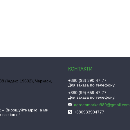
+380 (93) 390-47-77
38 (Індекс 19602), Черкаси,
Для заказа по телефону.
+380 (99) 659-47-77
Для заказа по телефону.
agreenmarket989@gmail.com
𝐫𝐤𝐞𝐭 – Вирощуйте мрію, а ми
+380933904777
 все інше!