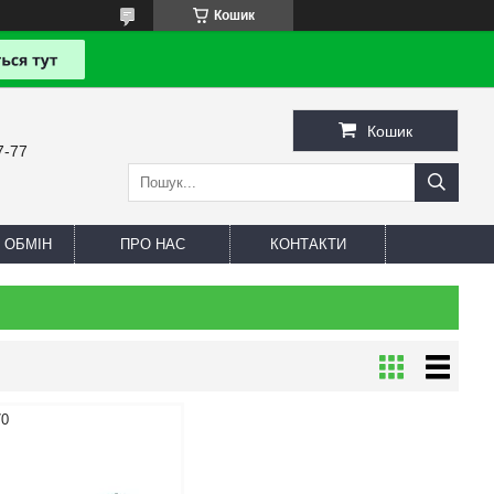
Кошик
Кошик
7-77
 ОБМІН
ПРО НАС
КОНТАКТИ
70