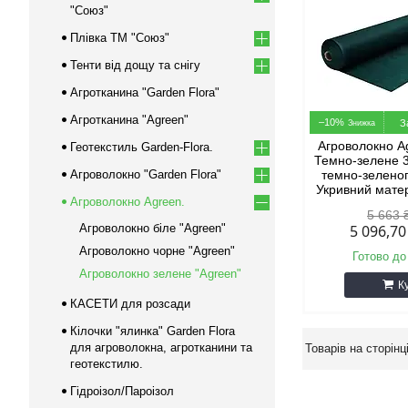
"Союз"
Плівка ТМ "Союз"
Тенти від дощу та снігу
Агротканина "Garden Flora"
Агротканина "Agreen"
–10%
З
Агроволокно Ag
Геотекстиль Garden-Flora.
Темно-зелене 
Агроволокно "Garden Flora"
темно-зелено
Укривний мате
Агроволокно Agreen.
5 663 
Агроволокно біле "Agreen"
5 096,7
Агроволокно чорне "Agreen"
Готово до
Агроволокно зелене "Agreen"
К
КАСЕТИ для розсади
Кілочки "ялинка" Garden Flora
для агроволокна, агротканини та
геотекстилю.
Гідроізол/Пароізол