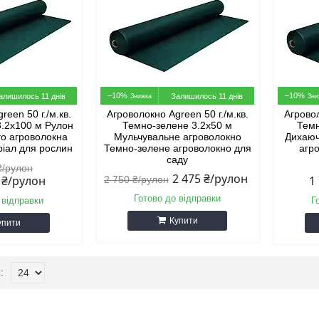
–10%
–10%
алишилось 11 днів
Залишилось 11 днів
reen 50 г./м.кв.
Агроволокно Agreen 50 г./м.кв.
Агровол
3.2х100 м Рулон
Темно-зелене 3.2х50 м
Темн
го агроволокна
Мульчувальне агроволокно
Дихаюч
ріал для рослин
Темно-зелене агроволокно для
агр
саду
₴/рулон
2 475 ₴/рулон
0 ₴/рулон
1
2 750 ₴/рулон
Готово до відправки
 відправки
Г
Купити
упити