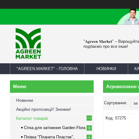
"𝐀𝐠𝐫𝐞𝐞𝐧 𝐌𝐚𝐫𝐤𝐞𝐭" – Вирощу
подбаємо про все інше!
"AGREEN.MARKET" - ГОЛОВНА
НОВИНКИ
К
Агроволокно 
Новинки
Акційні пропозиції! Знижки!
Каталог товарів
57275
Сітка для затінення Garden Flora
Плівка "Планета Пластик",