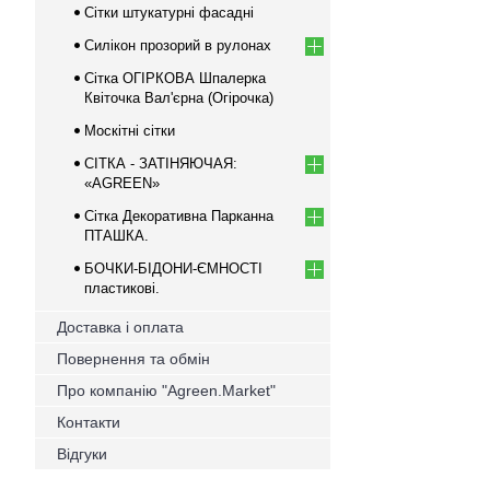
Сітки штукатурні фасадні
Силікон прозорий в рулонах
Сітка ОГІРКОВА Шпалерка
Квіточка Вал'єрна (Огірочка)
Москітні сітки
СІТКА - ЗАТІНЯЮЧАЯ:
«AGREEN»
Сітка Декоративна Парканна
ПТАШКА.
БОЧКИ-БІДОНИ-ЄМНОСТІ
пластикові.
Доставка і оплата
Повернення та обмін
Про компанію "Agreen.Market"
Контакти
Відгуки