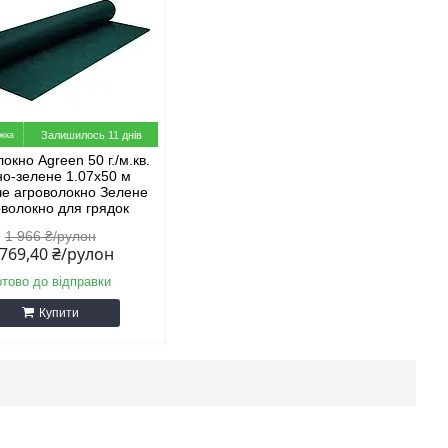
Залишилось 11 днів
окно Agreen 50 г./м.кв.
о-зелене 1.07х50 м
е агроволокно Зелене
оволокно для грядок
1 966 ₴/рулон
 769,40 ₴/рулон
отово до відправки
Купити