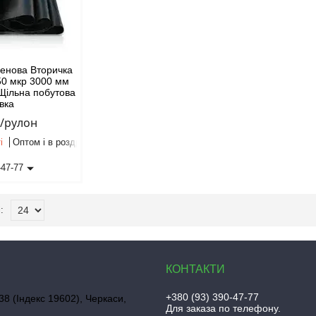
ленова Вторичка
50 мкр 3000 мм
 Щільна побутова
івка
₴/рулон
і
Оптом і в роздріб
-47-77
+380 (93) 390-47-77
38 (Індекс 19602), Черкаси,
Для заказа по телефону.