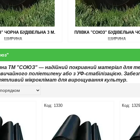
" ЧОРНА БУДІВЕЛЬНА 3 М.
ПЛІВКА "СОЮЗ" БУДІВЕЛЬНА ЧО
ШИРИНА
ШИРИНА
оюз"
чна ТМ "СОЮЗ" — надійний покривний матеріал для те
 звичайного поліетилену або з УФ-стабілізацією. Забезп
ятливий мікроклімат для вирощування культур.
1330
132