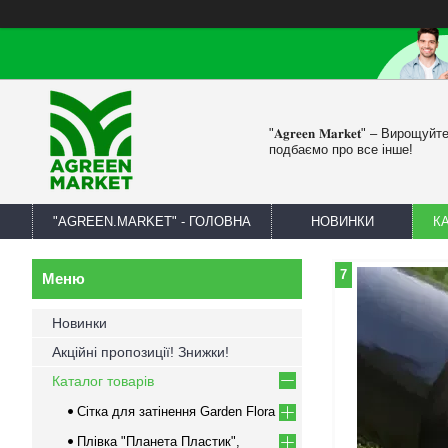
"𝐀𝐠𝐫𝐞𝐞𝐧 𝐌𝐚𝐫𝐤𝐞𝐭" – Вирощу
подбаємо про все інше!
"AGREEN.MARKET" - ГОЛОВНА
НОВИНКИ
К
7
Новинки
Акційні пропозиції! Знижки!
Каталог товарів
Сітка для затінення Garden Flora
Плівка "Планета Пластик",