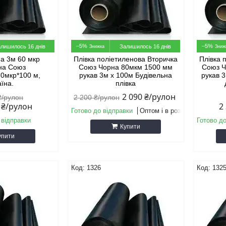
–5%
–5%
лишилось 16 днів
Залишилось 16 днів
на 3м 60 мкр
Плівка поліетиленова Вторичка
Плівка 
на Союз
Союз Чорна 80мкм 1500 мм
Союз Ч
60мкр*100 м,
рукав 3м х 100м Будівельна
рукав 3
аїна.
плівка
2 090 ₴/рулон
₴/рулон
2 200 ₴/рулон
0 ₴/рулон
2
Готово до відправки
Оптом і в роздріб
 відправки
Готово до
Купити
упити
1326
132