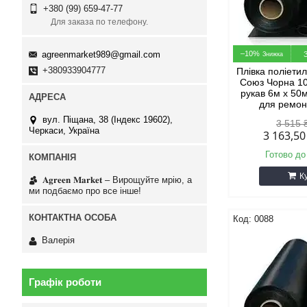
+380 (99) 659-47-77
Для заказа по телефону.
agreenmarket989@gmail.com
–10%
+380933904777
Плівка поліети
Союз Чорна 1
рукав 6м х 50
для ремон
вул. Піщана, 38 (Індекс 19602),
3 515 
Черкаси, Україна
3 163,5
Готово до
К
𝐀𝐠𝐫𝐞𝐞𝐧 𝐌𝐚𝐫𝐤𝐞𝐭 – Вирощуйте мрію, а
ми подбаємо про все інше!
0088
Валерія
Графік роботи