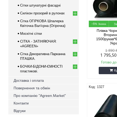
Сітки штукатурні фасадні
Силікон прозорий в рулонах
Сітка ОГІРКОВА Шпалерка
–5%
За
Квіточка Вал'єрна (Огірочка)
Плівка Чор
Москітні сітки
Вторин
1500рукав*
СІТКА - ЗАТІНЯЮЧАЯ:
Укр
«AGREEN»
1 890 
Сітка Декоративна Парканна
1 795,5
ПТАШКА.
Готово до
БОЧКИ-БІДОНИ-ЄМНОСТІ
К
пластикові.
Доставка і оплата
1327
Повернення та обмін
Про компанію "Agreen.Market"
Контакти
Відгуки