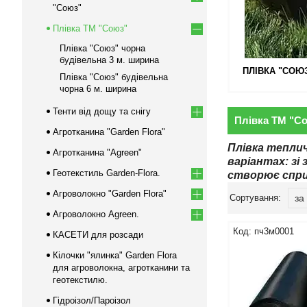
"Союз"
Плівка ТМ "Союз"
Плівка "Союз" чорна
будівельна 3 м. ширина
ПЛІВКА "СОЮЗ
Плівка "Союз" будівельна
чорна 6 м. ширина
Тенти від дощу та снігу
Плівка ТМ "С
Агротканина "Garden Flora"
Плівка тепли
Агротканина "Agreen"
варіантах: зі
Геотекстиль Garden-Flora.
створює спри
Агроволокно "Garden Flora"
Агроволокно Agreen.
пч3м0001
КАСЕТИ для розсади
Кілочки "ялинка" Garden Flora
для агроволокна, агротканини та
геотекстилю.
Гідроізол/Пароізол