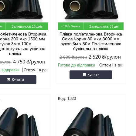
–10%
Залишилось 16 днів
Залишилось 33 дні
поліетиленова Вторичка
Плівка поліетиленова Вторичка
орна 200 мкр 1500 мм
Союз Чорна 80 мкм 3000 мм
рукав 3м х 100м
рукав 6м х 50м Поліетиленова
дштовхувальна укривна
будівельна плівка
плівка
2 520 ₴/рулон
2 800 ₴/рулон
4 750 ₴/рулон
/рулон
Готово до відправки
Оптом і в роздріб
 відправки
Оптом і в роздріб
Купити
Купити
1
1320