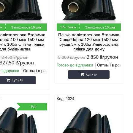
–5%
Залишилось 16 днів
Залишилось 16 днів
поліетиленова Вторичка
Плівка поліетиленова Вторичка
орна 100 мкр 1500 мм
Союз Чорна 120 мкр 1500 мм
м х 100м Спітна плівка
рукав 3м х 100м Універсальна
для будівництва
плівка для дому
2 850 ₴/рулон
2 450 ₴/рулон
3 000 ₴/рулон
 327,50 ₴/рулон
Готово до відправки
Оптом і в роздріб
 відправки
Оптом і в роздріб
Купити
Купити
5
1324
Топ