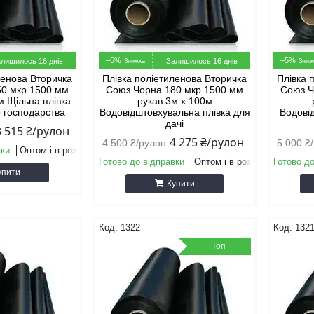
–5%
–5%
лишилось 16 днів
Залишилось 16 днів
ленова Вторичка
Плівка поліетиленова Вторичка
Плівка 
50 мкр 1500 мм
Союз Чорна 180 мкр 1500 мм
Союз Ч
м Щільна плівка
рукав 3м х 100м
о господарства
Водовідштовхувальна плівка для
Водові
дачі
3 515 ₴/рулон
4 275 ₴/рулон
4 500 ₴/рулон
5 000 ₴
вки
Оптом і в роздріб
Готово до відправки
Оптом і в роздріб
Готово до
упити
Купити
1322
132
Топ