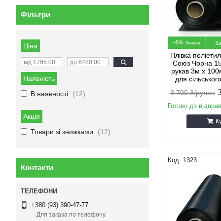
Фільтри
–5%
За
Ціна
Плівка поліети
Союз Чорна 1
рукав 3м х 100
Наявність
для сільськог
3 700 ₴/рулон
В наявності
12
Готово до відпра
Акція
К
Товари зі знижками
12
1323
Контакти
+380 (93) 390-47-77
Для заказа по телефону.