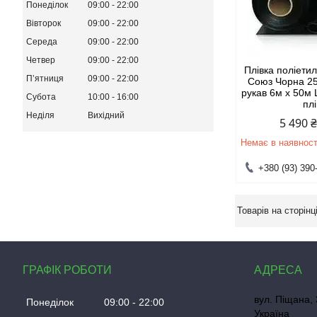
Понеділок
09:00
22:00
Вівторок
09:00
22:00
Середа
09:00
22:00
Четвер
09:00
22:00
Плівка поліети
Пʼятниця
09:00
22:00
Союз Чорна 2
рукав 6м х 50м
Субота
10:00
16:00
пл
Неділя
Вихідний
5 490 
Немає в наявност
+380 (93) 390
ГРАФІК РОБОТИ
вул. Піщана, 
Понеділок
09:00
22:00
Україна