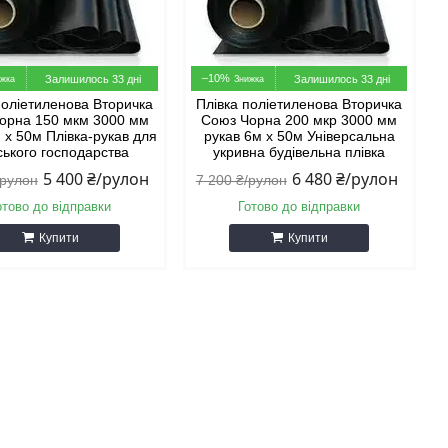
–10%
Залишилось 33 дні
Залишилось 33 дні
поліетиленова Вторичка
Плівка поліетиленова Вторичка
орна 150 мкм 3000 мм
Союз Чорна 200 мкр 3000 мм
 х 50м Плівка-рукав для
рукав 6м х 50м Універсальна
ського господарства
укривна будівельна плівка
5 400 ₴/рулон
6 480 ₴/рулон
/рулон
7 200 ₴/рулон
отово до відправки
Готово до відправки
Купити
Купити