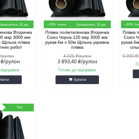
–10%
–10%
Залишилось 33 дні
Залишилось 33 дні
ленова Вторичка
Плівка поліетиленова Вторичка
Плівка 
00 мкр 3000 мм
Союз Чорна 120 мкр 3000 мм
Союз Ч
м Щільна плівка
рукав 6м х 50м Щільна укривна
рукав 6м
тних робот
плівка
сіль
₴/рулон
4 326 ₴/рулон
6 000 ₴
0 ₴/рулон
3 893,40 ₴/рулон
Г
 відправки
Готово до відправки
упити
Купити
Топ