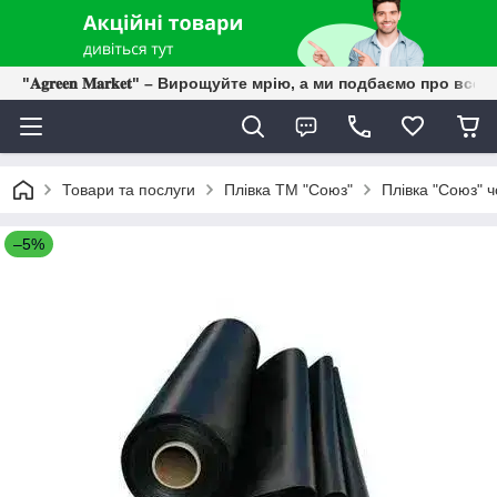
"𝐀𝐠𝐫𝐞𝐞𝐧 𝐌𝐚𝐫𝐤𝐞𝐭" – Вирощуйте мрію, а ми подбаємо про все 
Товари та послуги
Плівка ТМ "Союз"
Плівка "Союз" 
–5%