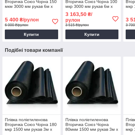
Вторичка Союз Чорна 150
Вторичка Союз Чорна 100
Втор
мкм 3000 мм рукав 6м х
мкр 3000 мм рукав 6м х
мкр 
50м Плівка-рукав для
50м Щільна плівка для
100м
3 163,50
₴/
сільського господарства
ремонтних робот
сіль
5 400
3 5
₴/рулон
рулон
6 000 ₴/рулон
3 515 ₴/рулон
3 700
Купити
Купити
Подібні товари компанії
Плівка поліетиленова
Плівка поліетиленова
Плів
Вторичка Союз Чорна 180
Вторичка Союз Чорна
Втор
мкр 1500 мм рукав 3м х
80мкм 1500 мм рукав 3м х
мкр 
100м
100м Будівельна плівка
100