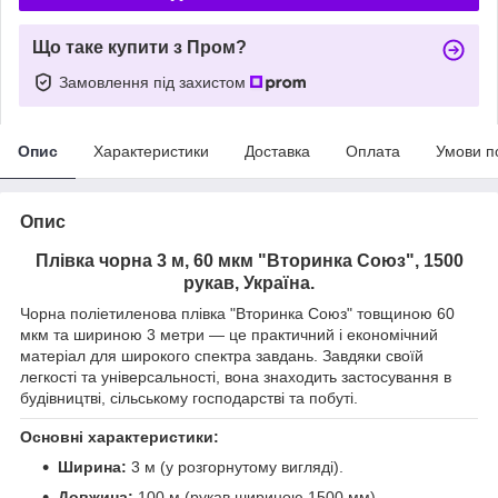
Що таке купити з Пром?
Замовлення під захистом
Опис
Характеристики
Доставка
Оплата
Умови п
Опис
Плівка чорна 3 м, 60 мкм "Вторинка Союз", 1500
рукав, Україна.
Чорна поліетиленова плівка "Вторинка Союз" товщиною 60
мкм та шириною 3 метри — це практичний і економічний
матеріал для широкого спектра завдань. Завдяки своїй
легкості та універсальності, вона знаходить застосування в
будівництві, сільському господарстві та побуті.
Основні характеристики:
Ширина:
3 м (у розгорнутому вигляді).
Довжина:
100 м (рукав шириною 1500 мм).