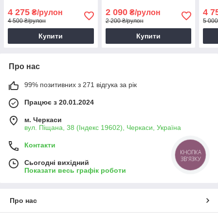
Водовідштовхувальна
Водо
4 275
2 090
4 7
₴/рулон
₴/рулон
плівка для дачі
укри
4 500 ₴/рулон
2 200 ₴/рулон
5 000
Купити
Купити
Про нас
99% позитивних з 271 відгука за рік
Працює з 20.01.2024
м. Черкаси
вул. Піщана, 38 (Індекс 19602), Черкаси, Україна
Контакти
КНОПКА
ЗВ'ЯЗКУ
Сьогодні вихідний
Показати весь графік роботи
Про нас