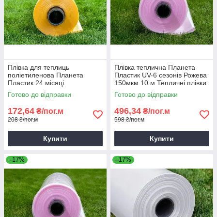
Плівка для теплиць
Плівка теплична Планета
поліетиленова Планета
Пластик UV-6 сезонів Рожева
Пластик 24 місяці
150мкм 10 м Тепличні плівки
Помаранчева 120мкм 6м
Готово до відправки
Готово до відправки
Стабілізована садова плівка
172,64
496,34
₴/пог.м
₴/пог.м
208 ₴/пог.м
598 ₴/пог.м
Купити
Купити
–17%
–17%