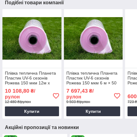
Подібні товари компанії
Плівка теплична Планета
Плівка теплична Планета
Плів
Пластик UV-6 сезонів
Пластик UV-6 сезонів
Плас
Рожева 150 мкм 12м х
Рожева 150 мкм 6 м × 50
Рож
25м Укривна плівка для
м Укривна плівка для
Щіль
10 108,80
7 697,43
₴/
₴/
парника
теплиць
для 
600
рулон
рулон
12 480 ₴/рулон
9 503 ₴/рулон
723 ₴
Купити
Купити
Акційні пропозиції та новинки