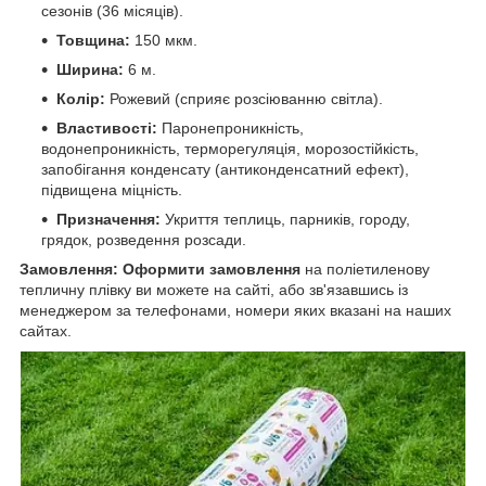
сезонів (36 місяців).
Товщина:
150 мкм.
Ширина:
6 м.
Колір:
Рожевий (сприяє розсіюванню світла).
Властивості:
Паронепроникність,
водонепроникність, терморегуляція, морозостійкість,
запобігання конденсату (антиконденсатний ефект),
підвищена міцність.
Призначення:
Укриття теплиць, парників, городу,
грядок, розведення розсади.
Замовлення:
Оформити замовлення
на поліетиленову
тепличну плівку ви можете на сайті, або зв'язавшись із
менеджером за телефонами, номери яких вказані на наших
сайтах.