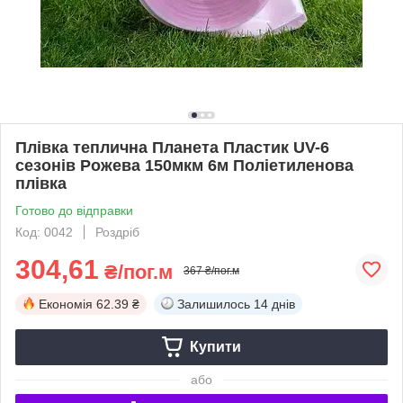
Плівка теплична Планета Пластик UV-6
сезонів Рожева 150мкм 6м Поліетиленова
плівка
Готово до відправки
Код: 0042
Роздріб
304,61
₴/пог.м
367 ₴/пог.м
Економія
62.39 ₴
Залишилось
14 днів
Купити
або