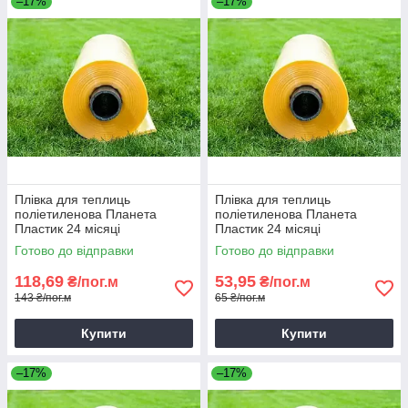
–17%
–17%
Плівка для теплиць
Плівка для теплиць
поліетиленова Планета
поліетиленова Планета
Пластик 24 місяці
Пластик 24 місяці
Помаранчева 80мкм 6м
Помаранчева 100мкм 2.4 м
Готово до відправки
Готово до відправки
Теплична плівка
Стабілізована теплична
плівка
118,69
53,95
₴/пог.м
₴/пог.м
143 ₴/пог.м
65 ₴/пог.м
Купити
Купити
–17%
–17%