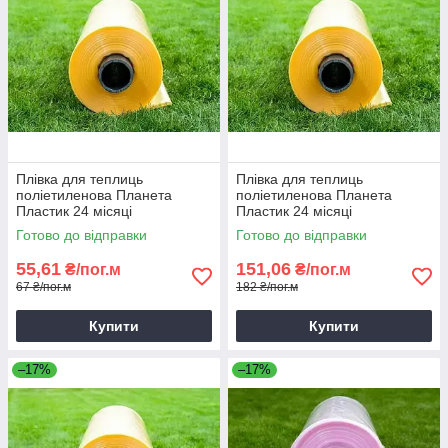
Плівка для теплиць
Плівка для теплиць
поліетиленова Планета
поліетиленова Планета
Пластик 24 місяці
Пластик 24 місяці
Помаранчева 100 мкм 3м
Помаранчева 100мкм 6м
Готово до відправки
Готово до відправки
Щільна садова плівка
Поліетиленова плівка для
теплиць
55,61
151,06
₴/пог.м
₴/пог.м
67 ₴/пог.м
182 ₴/пог.м
Купити
Купити
–17%
–17%