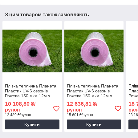
З цим товаром також замовляють
Плівка теплична Планета
Плівка теплична Планета
Плів
Пластик UV-6 сезонів
Пластик UV-6 сезонів
Плас
Рожева 150 мкм 12м х
Рожева 150 мкм 12м х
Роже
25м Укривна плівка для
33м Універсальна укривна
Плів
10 108,80
12 636,81
18 
₴/
₴/
парника
плівка
рулон
рулон
рул
12 480 ₴/рулон
15 601 ₴/рулон
23 16
Купити
Купити