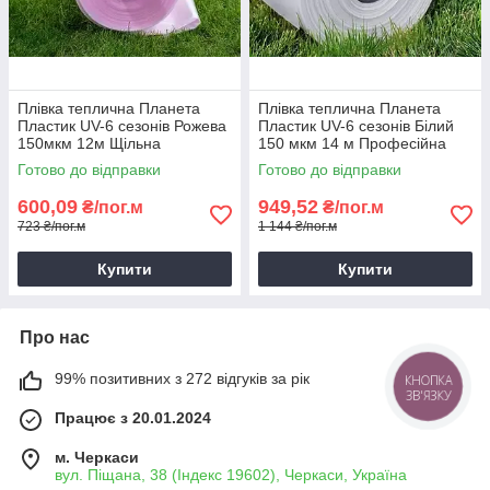
Плівка теплична Планета
Плівка теплична Планета
Пластик UV-6 сезонів Рожева
Пластик UV-6 сезонів Білий
150мкм 12м Щільна
150 мкм 14 м Професійна
багаторічна плівка для
плівка для теплиць
Готово до відправки
Готово до відправки
парника
600,09
949,52
₴/пог.м
₴/пог.м
723 ₴/пог.м
1 144 ₴/пог.м
Купити
Купити
Про нас
99% позитивних з 272 відгуків за рік
КНОПКА
ЗВ'ЯЗКУ
Працює з 20.01.2024
м. Черкаси
вул. Піщана, 38 (Індекс 19602), Черкаси, Україна