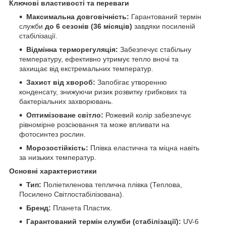
Ключові властивості та переваги
Максимальна довговічність:
Гарантований термін
служби
до 6 сезонів (36 місяців)
завдяки посиленій
стабілізації.
Відмінна терморегуляція:
Забезпечує стабільну
температуру, ефективно утримує тепло вночі та
захищає від екстремальних температур.
Захист від хвороб:
Запобігає утворенню
конденсату, знижуючи ризик розвитку грибкових та
бактеріальних захворювань.
Оптимізоване світло:
Рожевий колір забезпечує
рівномірне розсіювання та може впливати на
фотосинтез рослин.
Морозостійкість:
Плівка еластична та міцна навіть
за низьких температур.
Основні характеристики
Тип:
Поліетиленова теплична плівка (Теплова,
Посилено Світлостабілізована).
Бренд:
Планета Пластик.
Гарантований термін служби (стабілізації):
UV-6