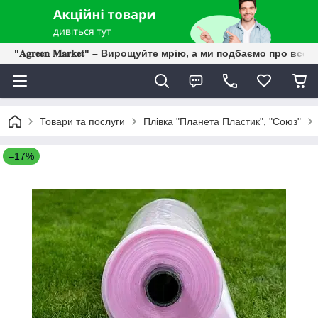
"𝐀𝐠𝐫𝐞𝐞𝐧 𝐌𝐚𝐫𝐤𝐞𝐭" – Вирощуйте мрію, а ми подбаємо про все 
Товари та послуги
Плівка "Планета Пластик", "Союз"
–17%