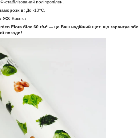
Ф-стабілізований поліпропілен.
заморозків:
До -10°C.
о УФ:
Висока.
den Flora біле 60 г/м² — це Ваш надійний щит, що гарантує з
ої погоди!