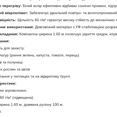
о перегріву:
Білий колір ефективно відбиває сонячні промені, під
й мікроклімат:
Забезпечує ідеальний повітро- та вологопроникни
міцність:
Щільність 60 г/м² гарантує високу стійкість до механічних
нне використання:
Довговічний матеріал з УФ-стабілізацією розрах
укладання:
Компактна ширина 1.60 м полегшує укриття грядок, клумб
ання:
ь для захисту:
льтур (рання зелень, капуста, томати, перець)
в та полуниці
 рослин та квітів
ання у теплицях та на відкритому ґрунті.
еристики:
не агроволокно.
60 г/м² (підвищена).
рина 1.60 м, довжина рулону 100 м.
.