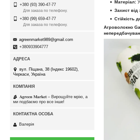
Матеріал:
У
+380 (93) 390-47-77
Захист від 
Для заказа по телефону.
Стійкість д
+380 (99) 659-47-77
Для заказа по телефону.
Агроволокно Gar
непередбачуван
agreenmarket989@gmail.com
+380933904777
вул. Піщана, 38 (Індекс 19602),
Черкаси, Україна
𝐀𝐠𝐫𝐞𝐞𝐧 𝐌𝐚𝐫𝐤𝐞𝐭 – Вирощуйте мрію, а
ми подбаємо про все інше!
Валерія