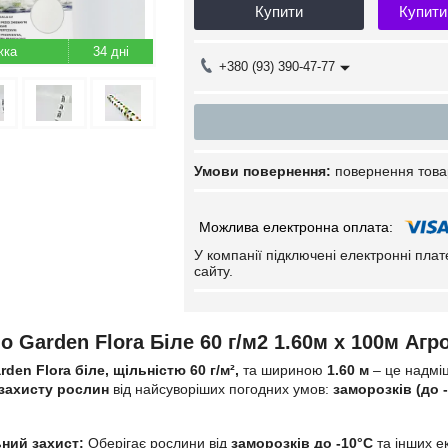
Купити
Купити
34 дні
+380 (93) 390-47-77
повернення това
У компанії підключені електронні пла
сайту.
 Garden Flora Біле 60 г/м2 1.60м х 100м Агр
en Flora біле, щільністю 60 г/м²,
та шириною
1.60 м
– це надміц
захисту рослин
від найсуворіших погодних умов:
заморозків (до -
ний захист:
Оберігає рослини від
заморозків до -10°C
та інших е