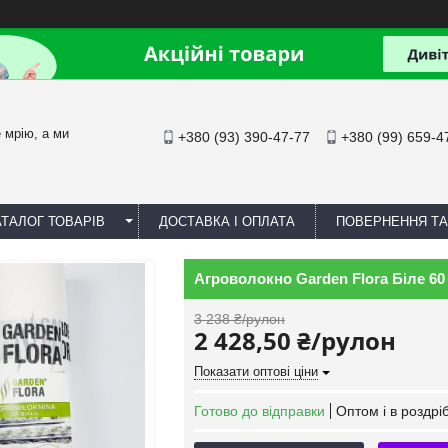
йте мрію, а ми
+380 (93) 390-47-77
+380 (99) 659-4
АТАЛОГ ТОВАРІВ
ДОСТАВКА І ОПЛАТА
ПОВЕРНЕННЯ ТА
Агроволокно Garden Flora Біле 60 
3 238 ₴/рулон
2 428,50 ₴/рулон
Показати оптові ціни
Готово до відправки
Оптом і в роздрі