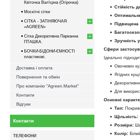
Квіточка Вал'єрна (Огірочка)
Стійкість д
Москітні сітки
Оптимальни
СІТКА - ЗАТІНЯЮЧАЯ:
Підвищена 
«AGREEN»
Багатосезо
Сітка Декоративна Парканна
Зручність 
ПТАШКА.
Сфери застосув
БОЧКИ-БІДОНИ-ЄМНОСТІ
пластикові.
Ідеально підходит
Овочевих ку
Доставка і оплата
Ягідних кущі
Повернення та обмін
Декоративних
Про компанію "Agreen.Market"
Для використ
Контакти
Основні характ
Відгуки
Тип:
Покрив
Щільність:
Контакти
Розміри:
Ши
Колір:
Білий