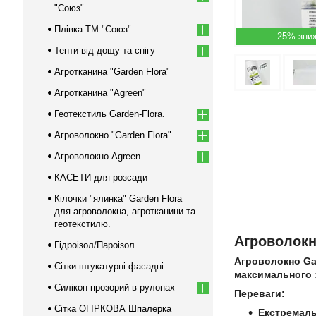
"Союз"
Плівка ТМ "Союз"
–25%
Тенти від дощу та снігу
Агротканина "Garden Flora"
Агротканина "Agreen"
Геотекстиль Garden-Flora.
Агроволокно "Garden Flora"
Агроволокно Agreen.
КАСЕТИ для розсади
Кілочки "ялинка" Garden Flora
для агроволокна, агротканини та
геотекстилю.
Агроволокно
Гідроізол/Пароізол
Агроволокно Gard
Сітки штукатурні фасадні
максимального 
Силікон прозорий в рулонах
Переваги:
Сітка ОГІРКОВА Шпалерка
Екстремаль