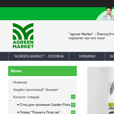
"𝐀𝐠𝐫𝐞𝐞𝐧 𝐌𝐚𝐫𝐤𝐞𝐭" – Вирощу
подбаємо про все інше!
"AGREEN.MARKET" - ГОЛОВНА
НОВИНКИ
К
Новинки
Акційні пропозиції! Знижки!
Каталог товарів
Сітка для затінення Garden Flora
Плівка "Планета Пластик",