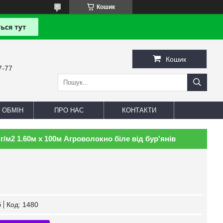
Кошик
Кошик
7-77
 ОБМІН
ПРО НАС
КОНТАКТИ
г/м2 1.60м х 100м Агроволокно біле від бур'янів
б
Код:
1480