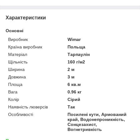
Характеристики
Основні
Виробник
Wimar
Країна виробник
Польща
Матеріал
Тарпаулін
Щільність
160 г/м2
Ширина
2 м
Довжина
3 м
Площа
6 кв.м
Вага
0.96 кг
Колір
Сірий
Наявність люверсів
Так
Особливості
Посилені кути, Армований
край, Водонепроникність,
Сонцезахист,
Вогнетривкість