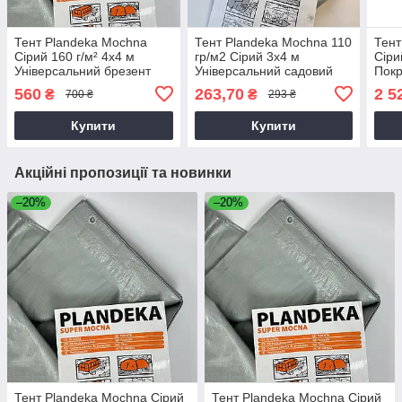
Тент Plandeka Mochna
Тент Plandeka Мосhnа 110
Тент
Сірий 160 г/м² 4х4 м
гр/м2 Сірий 3х4 м
Сіри
Універсальний брезент
Універсальний садовий
Покр
для дачі
тент
буді
560
263,70
2 5
₴
₴
700 ₴
293 ₴
Купити
Купити
Акційні пропозиції та новинки
–20%
–20%
Тент Plandeka Mochna Сірий
Тент Plandeka Mochna Сірий