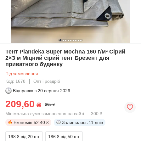
Тент Plandeka Super Mochna 160 г/м² Сірий
2×3 м Міцний сірий тент Брезент для
приватного будинку
Під замовлення
Код: 1678
Опт і роздріб
Відправка з
20 серпня 2026
209,60
₴
262 ₴
Мінімальна сума замовлення на сайті — 300 ₴
Економія
52.40 ₴
Залишилось
11 днів
198 ₴
від 20 шт.
186 ₴
від 50 шт.