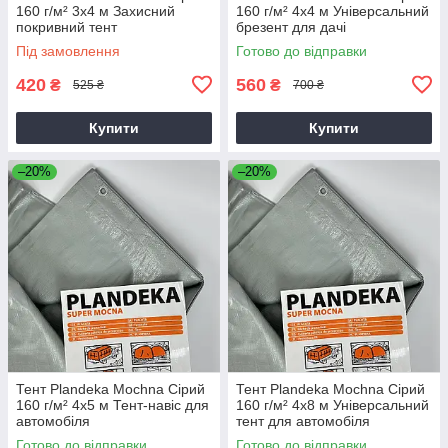
160 г/м² 3х4 м Захисний
160 г/м² 4х4 м Універсальний
покривний тент
брезент для дачі
Під замовлення
Готово до відправки
420
560
₴
₴
525 ₴
700 ₴
Купити
Купити
–20%
–20%
Тент Plandeka Mochna Сірий
Тент Plandeka Mochna Сірий
160 г/м² 4х5 м Тент-навіс для
160 г/м² 4х8 м Універсальний
автомобіля
тент для автомобіля
Готово до відправки
Готово до відправки