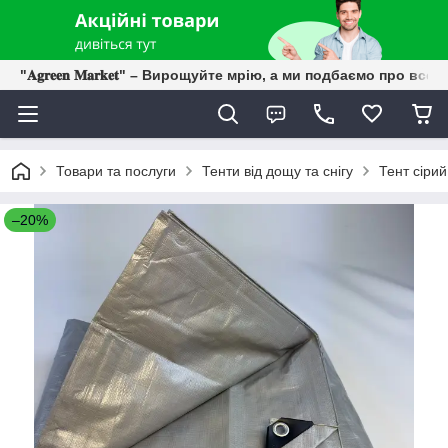
"𝐀𝐠𝐫𝐞𝐞𝐧 𝐌𝐚𝐫𝐤𝐞𝐭" – Вирощуйте мрію, а ми подбаємо про все 
Товари та послуги
Тенти від дощу та снігу
Тент сірий
–20%