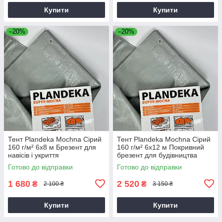
Купити
Купити
–20%
–20%
Тент Plandeka Mochna Сірий
Тент Plandeka Mochna Сірий
160 г/м² 6х8 м Брезент для
160 г/м² 6х12 м Покривний
навісів і укриття
брезент для будівництва
Готово до відправки
Готово до відправки
1 680
2 520
₴
₴
2 100 ₴
3 150 ₴
Купити
Купити