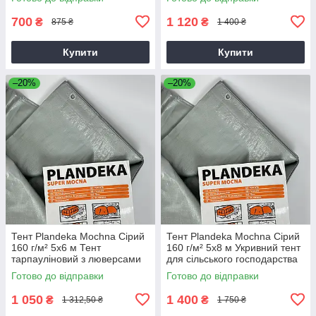
700
1 120
₴
₴
875 ₴
1 400 ₴
Купити
Купити
–20%
–20%
Тент Plandeka Mochna Сірий
Тент Plandeka Mochna Сірий
160 г/м² 5х6 м Тент
160 г/м² 5х8 м Укривний тент
тарпауліновий з люверсами
для сільського господарства
Готово до відправки
Готово до відправки
1 050
1 400
₴
₴
1 312,50 ₴
1 750 ₴