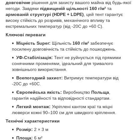
довговічне
рішення для захисту вашого майна від будь-якої
негоди. Завдяки
підвищеній щільності 160 г/м²
та
армованій структурі (HDPE + LDPE)
, цей тент гарантує
високу стійкість до розривів, механічного впливу та
екстремальних температур (від -20C до +60 C).
Ключові переваги
Міцність Super:
Щільність
160 г/м²
забезпечує
посилену довговічність та стійкість до пошкоджень.
УФ-Стабілізація:
Тент не руйнується під прямими
сонячними променями, ідеальний для тривалого
зовнішнього використання.
Всепогодний захист:
Витримує температури від
-20C до +60C.
Європейська якість:
Виробництво
Польща
,
гарантія надійності та відповідності стандартам.
Легкий монтаж:
Укріплені кантом краї та міцні
люверси кожні 90–100 см для швидкого кріплення.
Технічні характеристики
Розмір:
2 × 3 м
Площа:
6 м²