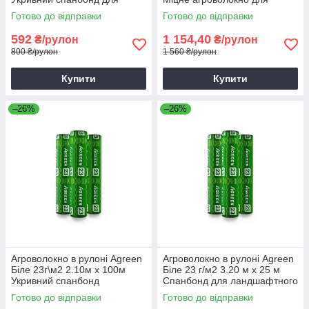
грядок
укриття саджанців
Готово до відправки
Готово до відправки
592
1 154,40
₴/рулон
₴/рулон
800 ₴/рулон
1 560 ₴/рулон
Купити
Купити
–26%
–26%
Агроволокно в рулоні Agreen
Агроволокно в рулоні Agreen
Біле 23г\м2 2.10м х 100м
Біле 23 г/м2 3.20 м х 25 м
Укривний спанбонд
Спанбонд для ландшафтного
Агроволокно для грядок
дизайну
Готово до відправки
Готово до відправки