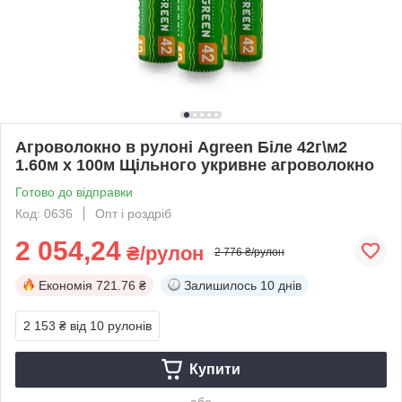
Агроволокно в рулоні Agreen Біле 42г\м2
1.60м х 100м Щільного укривне агроволокно
Готово до відправки
Код: 0636
Опт і роздріб
2 054,24
₴/рулон
2 776 ₴/рулон
Економія
721.76 ₴
Залишилось
10 днів
2 153 ₴
від 10 рулонів
Купити
або