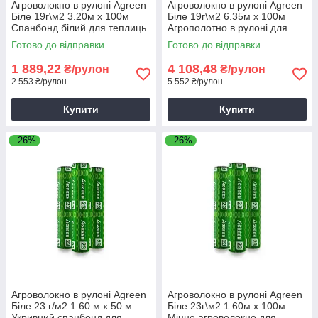
Агроволокно в рулоні Agreen
Агроволокно в рулоні Agreen
Біле 19г\м2 3.20м х 100м
Біле 19г\м2 6.35м х 100м
Спанбонд білий для теплиць
Агрополотно в рулоні для
городу
Готово до відправки
Готово до відправки
1 889,22
4 108,48
₴/рулон
₴/рулон
2 553 ₴/рулон
5 552 ₴/рулон
Купити
Купити
–26%
–26%
Агроволокно в рулоні Agreen
Агроволокно в рулоні Agreen
Біле 23 г/м2 1.60 м х 50 м
Біле 23г\м2 1.60м х 100м
Укривний спанбонд для
Міцне агроволокно для