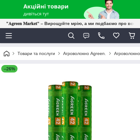
"𝐀𝐠𝐫𝐞𝐞𝐧 𝐌𝐚𝐫𝐤𝐞𝐭" – Вирощуйте мрію, а ми подбаємо про все 
Товари та послуги
Агроволокно Agreen.
Агроволокно
–26%