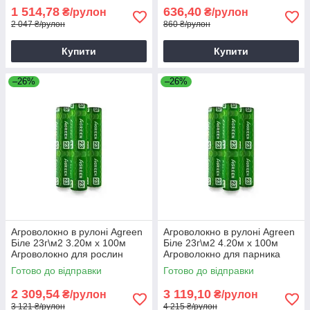
1 514,78
636,40
₴/рулон
₴/рулон
2 047 ₴/рулон
860 ₴/рулон
Купити
Купити
–26%
–26%
Агроволокно в рулоні Agreen
Агроволокно в рулоні Agreen
Біле 23г\м2 3.20м х 100м
Біле 23г\м2 4.20м х 100м
Агроволокно для рослин
Агроволокно для парника
Спанбонд для грядок
Готово до відправки
Готово до відправки
2 309,54
3 119,10
₴/рулон
₴/рулон
3 121 ₴/рулон
4 215 ₴/рулон