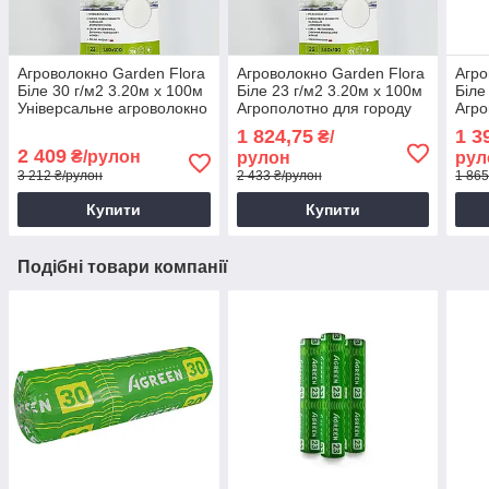
Агроволокно Garden Flora
Агроволокно Garden Flora
Агро
Біле 30 г/м2 3.20м х 100м
Біле 23 г/м2 3.20м х 100м
Біле
Універсальне агроволокно
Агрополотно для городу
Агро
Агрополотно для грядок
Якісне агроволокно
Щіль
1 824,75
1 3
₴/
тепл
2 409
₴/рулон
рулон
рул
3 212 ₴/рулон
2 433 ₴/рулон
1 865
Купити
Купити
Подібні товари компанії