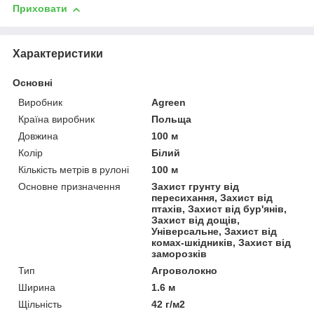
Приховати
Характеристики
Основні
Виробник
Agreen
Країна виробник
Польща
Довжина
100 м
Колір
Білий
Кількість метрів в рулоні
100 м
Основне призначення
Захист грунту від
пересихання, Захист від
птахів, Захист від бур'янів,
Захист від дощів,
Універсальне, Захист від
комах-шкідників, Захист від
заморозків
Тип
Агроволокно
Ширина
1.6 м
Щільність
42 г/м2