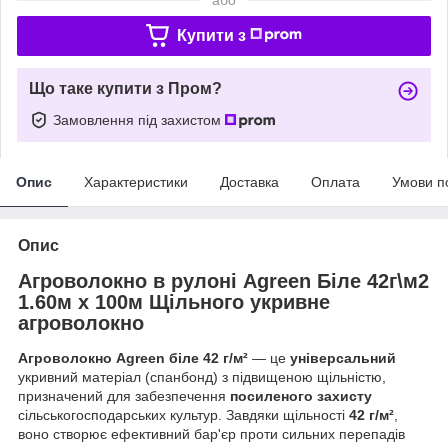
Купити з
Що таке купити з Пром?
Замовлення під захистом
Опис
Характеристики
Доставка
Оплата
Умови п
Опис
Агроволокно в рулоні Agreen Біле 42г\м2
1.60м х 100м Щільного укривне
агроволокно
Агроволокно Agreen біле 42 г/м²
— це
універсальний
укривний матеріал (спанбонд) з підвищеною щільністю,
призначений для забезпечення
посиленого захисту
сільськогосподарських культур. Завдяки щільності
42 г/м²
,
воно створює ефективний бар'єр проти сильних перепадів