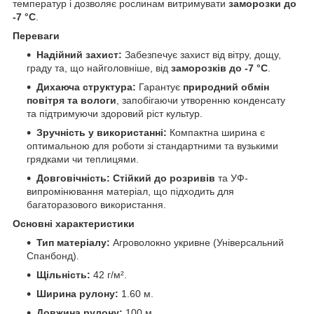
температур і дозволяє рослинам витримувати
заморозки до
-7 °C
.
Переваги
Надійний захист:
Забезпечує захист від вітру, дощу,
граду та, що найголовніше, від
заморозків до -7 °C
.
Дихаюча структура:
Гарантує
природний обмін
повітря та вологи
, запобігаючи утворенню конденсату
та підтримуючи здоровий ріст культур.
Зручність у використанні:
Компактна ширина є
оптимальною для роботи зі стандартними та вузькими
грядками чи теплицями.
Довговічність:
Стійкий до розривів
та УФ-
випромінювання матеріал, що підходить для
багаторазового використання.
Основні характеристики
Тип матеріалу:
Агроволокно укривне (Універсальний
Спанбонд).
Щільність:
42 г/м².
Ширина рулону:
1.60 м.
Довжина рулону:
100 м.