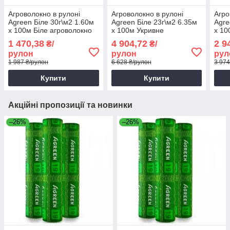
Агроволокно в рулоні
Агроволокно в рулоні
Агро
Agreen Біле 30г\м2 1.60м
Agreen Біле 23г\м2 6.35м
Agre
х 100м Біле агроволокно
х 100м Укривне
х 10
для теплиць
агроволокно
агро
1 470,38
4 904,72
2 9
₴/
₴/
рулон
рулон
рул
1 987 ₴/рулон
6 628 ₴/рулон
3 974
Купити
Купити
Акційні пропозиції та новинки
–26%
–26%