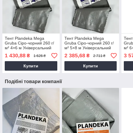
Тент Plandeka Mega
Тент Plandeka Mega
Тент
Gruba Сіро-чорний 260 г/
Gruba Сіро-чорний 260 г/
Grub
м² 4×6 м Універсальний
м² 5×8 м Універсальний
м² 6
тент для приватного
садовий тент
від 
1 430,88
2 385,68
3 5
₴
₴
1 626 ₴
2 711 ₴
будинку
Купити
Купити
Подібні товари компанії