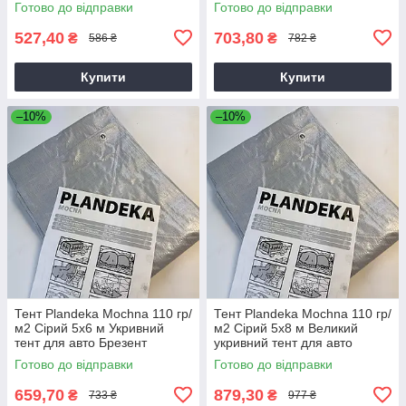
Готово до відправки
Готово до відправки
527,40
703,80
₴
₴
586 ₴
782 ₴
Купити
Купити
–10%
–10%
Тент Plandeka Мосhnа 110 гр/
Тент Plandeka Мосhnа 110 гр/
м2 Сірий 5х6 м Укривний
м2 Сірий 5х8 м Великий
тент для авто Брезент
укривний тент для авто
універсальний
Готово до відправки
Готово до відправки
659,70
879,30
₴
₴
733 ₴
977 ₴