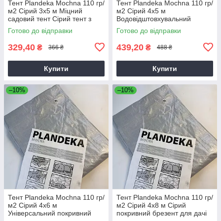
Тент Plandeka Мосhnа 110 гр/
Тент Plandeka Мосhnа 110 гр/
м2 Сірий 3х5 м Міцний
м2 Сірий 4х5 м
садовий тент Сірий тент з
Водовідштовхувальний
люверсами
покривний тент
Готово до відправки
Готово до відправки
329,40
439,20
₴
₴
366 ₴
488 ₴
Купити
Купити
–10%
–10%
Тент Plandeka Мосhnа 110 гр/
Тент Plandeka Мосhnа 110 гр/
м2 Сірий 4х6 м
м2 Сірий 4х8 м Сірий
Універсальний покривний
покривний брезент для дачі
тент для будівництва