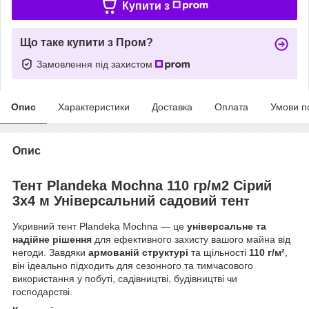
Купити з
Що таке купити з Пром?
Замовлення під захистом
Опис
Характеристики
Доставка
Оплата
Умови п
Опис
Тент Plandeka Мосhnа 110 гр/м2 Сірий
3х4 м Універсальний садовий тен
т
Укривний тент Plandeka Mochna — це
універсальне та
надійне рішення
для ефективного захисту вашого майна від
негоди. Завдяки
армованій структурі
та щільності
110 г/м²
,
він ідеально підходить для сезонного та тимчасового
використання у побуті, садівництві, будівництві чи
господарстві.