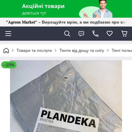
"𝐀𝐠𝐫𝐞𝐞𝐧 𝐌𝐚𝐫𝐤𝐞𝐭" – Вирощуйте мрію, а ми подбаємо про все 
Товари та послуги
Тенти від дощу та снігу
Тент поль
–10%