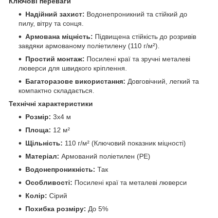
Ключові переваги
Надійний захист:
Водонепроникний та стійкий до
пилу, вітру та сонця.
Армована міцність:
Підвищена стійкість до розривів
завдяки армованому поліетилену (110 г/м²).
Простий монтаж:
Посилені краї та зручні металеві
люверси для швидкого кріплення.
Багаторазове використання:
Довговічний, легкий та
компактно складається.
Технічні характеристики
Розмір:
3х4 м
Площа:
12 м²
Щільність:
110 г/м² (Ключовий показник міцності)
Матеріал:
Армований поліетилен (PE)
Водонепроникність:
Так
Особливості:
Посилені краї та металеві люверси
Колір:
Сірий
Похибка розміру:
До 5%