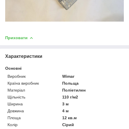
Приховати
Характеристики
Основні
Виробник
Wimar
Країна виробник
Польща
Матеріал
Поліетилен
Щільність
110 г/м2
Ширина
3 м
Довжина
4 м
Площа
12 кв.м
Колір
Сірий