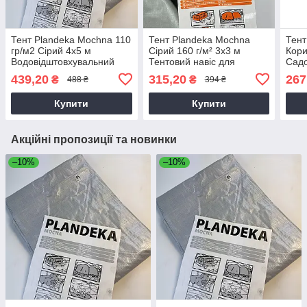
Тент Plandeka Мосhnа 110
Тент Plandeka Mochna
Тент
гр/м2 Сірий 4х5 м
Сірий 160 г/м² 3х3 м
Кори
Водовідштовхувальний
Тентовий навіс для
Садо
покривний тент
альтанки
Авто
439,20
315,20
267
₴
₴
488 ₴
394 ₴
Купити
Купити
Акційні пропозиції та новинки
–10%
–10%