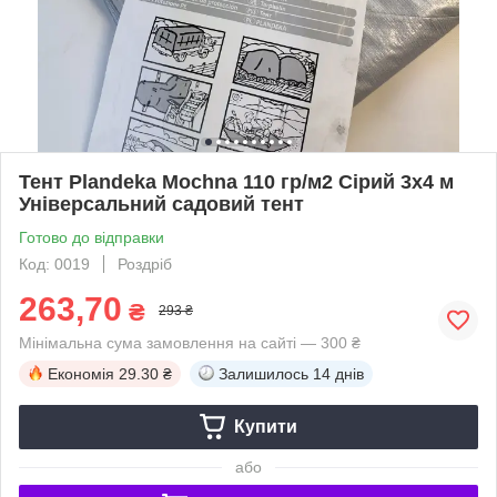
Тент Plandeka Мосhnа 110 гр/м2 Сірий 3х4 м
Універсальний садовий тент
Готово до відправки
Код: 0019
Роздріб
263,70
₴
293 ₴
Мінімальна сума замовлення на сайті — 300 ₴
Економія
29.30 ₴
Залишилось
14 днів
Купити
або