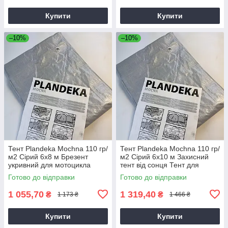
Купити
Купити
–10%
–10%
Тент Plandeka Мосhnа 110 гр/
Тент Plandeka Мосhnа 110 гр/
м2 Сірий 6х8 м Брезент
м2 Сірий 6х10 м Захисний
укривний для мотоцикла
тент від сонця Тент для
навісів
Готово до відправки
Готово до відправки
1 055,70
1 319,40
₴
₴
1 173 ₴
1 466 ₴
Купити
Купити