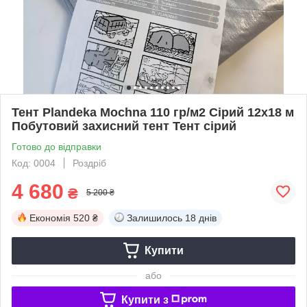
Тент Plandeka Мосhnа 110 гр/м2 Сірий 12х18 м
Побутовий захисний тент Тент сірий
Готово до відправки
Код: 0004
Роздріб
4 680
₴
5 200 ₴
Економія
520 ₴
Залишилось
18 днів
Купити
або
Купити з