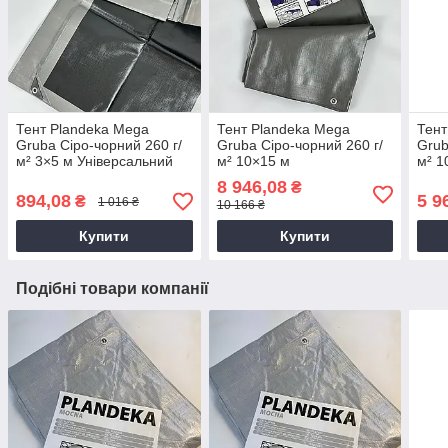
Тент Plandeka Mega
Тент Plandeka Mega
Тент
Gruba Сіро-чорний 260 г/
Gruba Сіро-чорний 260 г/
Grub
м² 3×5 м Універсальний
м² 10×15 м
м² 1
покривний тент
Сільськогосподарський
від 
8 946,08
₴
покривний тент
894,08
5 9
₴
1 016 ₴
10 166 ₴
Купити
Купити
Подібні товари компанії