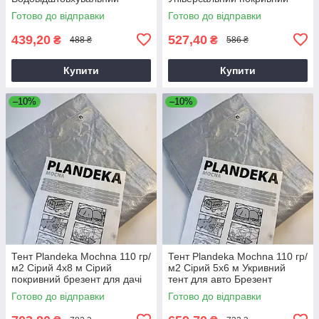
покривний тент
тент для будівництва
Готово до відправки
Готово до відправки
439,20
527,40
₴
₴
488 ₴
586 ₴
Купити
Купити
–10%
–10%
Тент Plandeka Мосhnа 110 гр/
Тент Plandeka Мосhnа 110 гр/
м2 Сірий 4х8 м Сірий
м2 Сірий 5х6 м Укривний
покривний брезент для дачі
тент для авто Брезент
універсальний
Готово до відправки
Готово до відправки