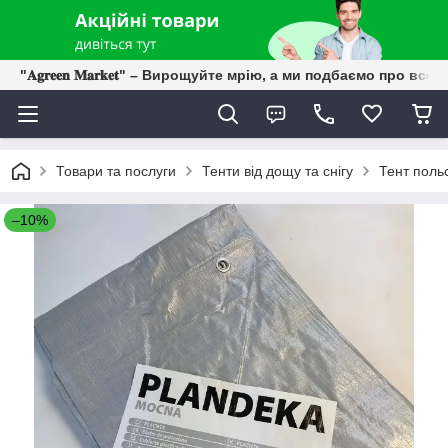
"𝐀𝐠𝐫𝐞𝐞𝐧 𝐌𝐚𝐫𝐤𝐞𝐭" – Вирощуйте мрію, а ми подбаємо про все 
Товари та послуги
Тенти від дощу та снігу
Тент поль
–10%