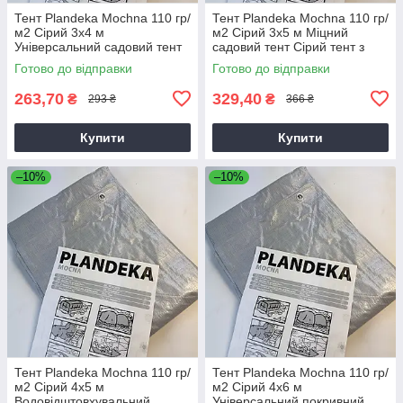
Тент Plandeka Мосhnа 110 гр/
Тент Plandeka Мосhnа 110 гр/
м2 Сірий 3х4 м
м2 Сірий 3х5 м Міцний
Універсальний садовий тент
садовий тент Сірий тент з
люверсами
Готово до відправки
Готово до відправки
263,70
329,40
₴
₴
293 ₴
366 ₴
Купити
Купити
–10%
–10%
Тент Plandeka Мосhnа 110 гр/
Тент Plandeka Мосhnа 110 гр/
м2 Сірий 4х5 м
м2 Сірий 4х6 м
Водовідштовхувальний
Універсальний покривний