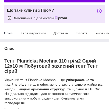
Що таке купити з Пром?
Замовлення під захистом
Опис
Характеристики
Доставка
Оплата
Умови п
Опис
Тент Plandeka Мосhnа 110 гр/м2 Сірий
12х18 м Побутовий захисний тент Тент
сірий
Укривний тент Plandeka Mochna — це
універсальне та
надійне рішення
для ефективного захисту вашого майна від
негоди. Завдяки
армованій структурі
та щільності
110 г/м²
,
він ідеально підходить для сезонного та тимчасового
використання у побуті, садівництві, будівництві чи
господарстві.