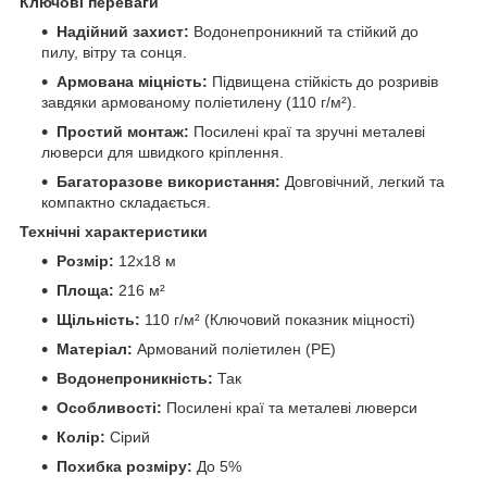
Ключові переваги
Надійний захист:
Водонепроникний та стійкий до
пилу, вітру та сонця.
Армована міцність:
Підвищена стійкість до розривів
завдяки армованому поліетилену (110 г/м²).
Простий монтаж:
Посилені краї та зручні металеві
люверси для швидкого кріплення.
Багаторазове використання:
Довговічний, легкий та
компактно складається.
Технічні характеристики
Розмір:
12х18 м
Площа:
216 м²
Щільність:
110 г/м² (Ключовий показник міцності)
Матеріал:
Армований поліетилен (PE)
Водонепроникність:
Так
Особливості:
Посилені краї та металеві люверси
Колір:
Сірий
Похибка розміру:
До 5%