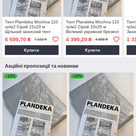
Тент Plandeka Мосhnа 110
Тент Plandeka Мосhnа 110
Тент
гр/м2 Сірий 15х20 м
гр/м2 Сірий 10х20 м
гр/м
Щільний захисний тент
Великий укривний брезент
Захи
Сільськогосподарський
Тент
6 599,70
4 399,20
1 3
₴
₴
7 333 ₴
4 888 ₴
тент
Купити
Купити
Акційні пропозиції та новинки
–10%
–10%