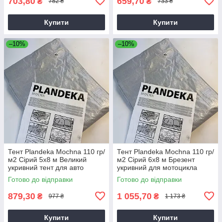
703,80
659,70
₴
₴
782 ₴
733 ₴
Купити
Купити
–10%
–10%
Тент Plandeka Мосhnа 110 гр/
Тент Plandeka Мосhnа 110 гр/
м2 Сірий 5х8 м Великий
м2 Сірий 6х8 м Брезент
укривний тент для авто
укривний для мотоцикла
Готово до відправки
Готово до відправки
879,30
1 055,70
₴
₴
977 ₴
1 173 ₴
Купити
Купити