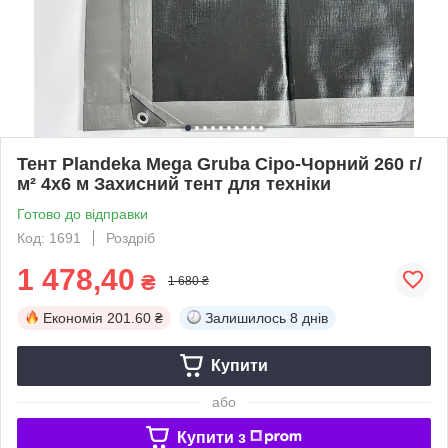
Тент Plandeka Mega Gruba Сіро-Чорний 260 г/
м² 4х6 м Захисний тент для техніки
Готово до відправки
Код: 1691
Роздріб
1 478,40
₴
1 680 ₴
Економія
201.60 ₴
Залишилось
8 днів
Купити
або
Купити з