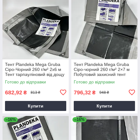
Тент Plandeka Mega Gruba
Тент Plandeka Mega Gruba
Сіро-Чорний 260 г/м² 2х6 м
Сіро-чорний 260 г/м² 2×7 м
Тент тарпауліновий від дощу
Побутовий захисний тент
і снігу Тент-брезент для
Тент укривний
Готово до відправки
Готово до відправки
навісів
682,92
796,32
₴
₴
813 ₴
948 ₴
Купити
Купити
–16%
–16%