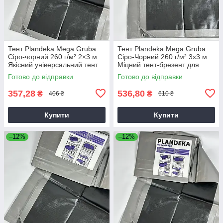
Тент Plandeka Mega Gruba
Тент Plandeka Mega Gruba
Сіро-чорний 260 г/м² 2×3 м
Сіро-Чорний 260 г/м² 3х3 м
Якісний універсальний тент
Міцний тент-брезент для
будівництва
Готово до відправки
Готово до відправки
357,28
536,80
₴
₴
406 ₴
610 ₴
Купити
Купити
–12%
–12%