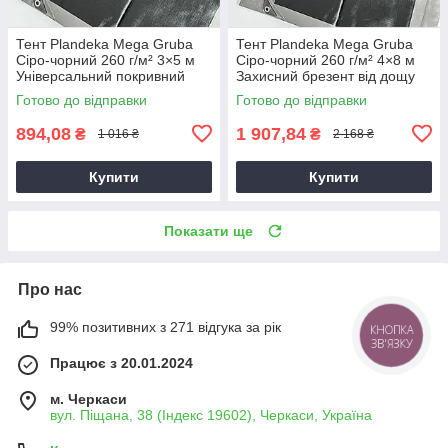
Тент Plandeka Mega Gruba
Тент Plandeka Mega Gruba
Сіро-чорний 260 г/м² 3×5 м
Сіро-чорний 260 г/м² 4×8 м
Універсальний покривний
Захисний брезент від дощу
тент
Готово до відправки
Готово до відправки
894,08
1 907,84
₴
₴
1 016 ₴
2 168 ₴
Купити
Купити
Показати ще
Про нас
99% позитивних з 271 відгука за рік
КНОПКА
ЗВ'ЯЗКУ
Працює з 20.01.2024
м. Черкаси
вул. Піщана, 38 (Індекс 19602), Черкаси, Україна