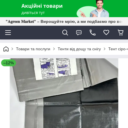
"𝐀𝐠𝐫𝐞𝐞𝐧 𝐌𝐚𝐫𝐤𝐞𝐭" – Вирощуйте мрію, а ми подбаємо про все 
Товари та послуги
Тенти від дощу та снігу
Тент сіро
–12%