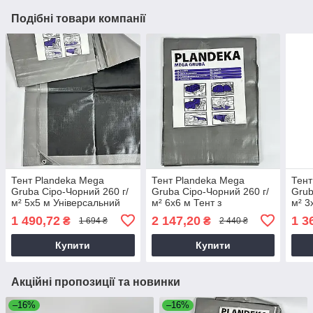
Подібні товари компанії
Тент Plandeka Mega
Тент Plandeka Mega
Тент
Gruba Сіро-Чорний 260 г/
Gruba Сіро-Чорний 260 г/
Grub
м² 5х5 м Універсальний
м² 6х6 м Тент з
м² 3
водовідштовхувальний
люверсами для навісів
люв
1 490,72
2 147,20
1 3
₴
₴
1 694 ₴
2 440 ₴
тент
Купити
Купити
Акційні пропозиції та новинки
–16%
–16%