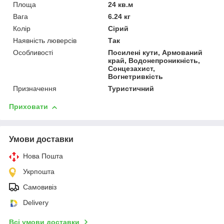
Площа
24 кв.м
Вага
6.24 кг
Колір
Сірий
Наявність люверсів
Так
Особливості
Посилені кути, Армований
край, Водонепроникність,
Сонцезахист,
Вогнетривкість
Призначення
Туристичний
Приховати
Умови доставки
Нова Пошта
Укрпошта
Самовивіз
Delivery
Всі умови доставки