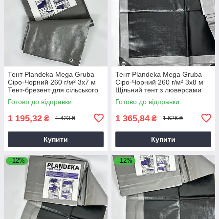
Тент Plandeka Mega Gruba
Тент Plandeka Mega Gruba
Сіро-Чорний 260 г/м² 3х7 м
Сіро-Чорний 260 г/м² 3х8 м
Тент-брезент для сільського
Щільний тент з люверсами
господарства
Готово до відправки
Готово до відправки
1 195,32
1 365,84
₴
₴
1 423 ₴
1 626 ₴
Купити
Купити
–12%
–12%