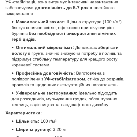
УФ-стабілізації, вона витримує інтенсивні навантаження,
забезпечуючи
довговічність до 5-7 років
постійного
використання.
Максимальний захист:
Щільна структура (100 г/м²)
блокує сонячне світло, ефективно пригнічуючи ріст
бур'янів
без необхідності використання хімічних
гербіцидів
.
Оптимальний мікроклімат:
Допомагає
зберігати
вологу
в ґрунті, значно знижуючи потребу в поливі, та
підтримує стабільну температуру для кращого росту
кореневої системи.
Професійна довговічність:
Виготовлена з
поліпропілену з
УФ-стабілізатором
, стійка до розривів,
проколів та щоденних експлуатаційних навантажень.
Універсальне застосування:
Ідеально підходить
для розсадників, мульчування грядок, облаштування
теплиць, садівництва та ландшафтного дизайну.
Характеристики:
Щільність:
100 г/м²
Ширина рулону:
3.20 м