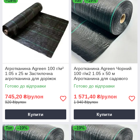
–19%
Топ
–19%
Агротканина Agreen 100 г/м²
Агротканина Agreen Чорний
1.05 х 25 м Застилочна
100 г/м2 1.05 х 50 м
агротканина для доріжок
Агротканина для садового
Чорна агротканина від
ландшафту Агротканина для
Готово до відправки
Готово до відправки
бур'янів
грядок
745,20
1 571,40
₴/рулон
₴/рулон
920 ₴/рулон
1 940 ₴/рулон
Купити
Купити
Топ
–19%
–19%