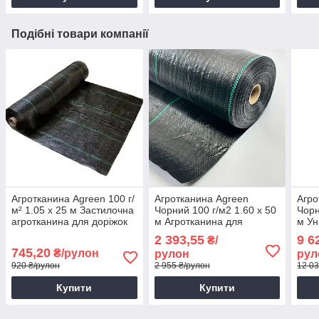
Подібні товари компанії
Агротканина Agreen 100 г/
Агротканина Agreen
Агро
м² 1.05 х 25 м Застилочна
Чорний 100 г/м2 1.60 х 50
Чорн
агротканина для доріжок
м Агротканина для
м Ун
Чорна агротканина від
мульчування грядок
агро
2 393,55
9 6
₴/
бур'янів
Агротканина для клумби
745,20
₴/рулон
рулон
рул
920 ₴/рулон
2 955 ₴/рулон
12 03
Купити
Купити