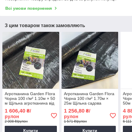
Всі умови повернення
З цим товаром також замовляють
Агротканина Garden Flora
Агротканина Garden Flora
Агро
Чорна 100 г/м² 1.10м × 50
Чорна 100 г/м² 1.70м ×
Чорн
м Щільна агротканина від
25м Щільна садова
50м 
бур'янів
агротканина
для 
1 606,40
1 256,80
4 8
₴/
₴/
рулон
рулон
рул
2 008 ₴/рулон
1 571 ₴/рулон
6 111
Купити
Купити