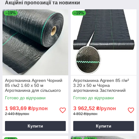
Акційні пропозиції та новинки
–19%
–19%
Агротканина Agreen Чорний
Агротканина Agreen 85 г/м²
85 г/м2 1.60 х 50 м
3.20 х 50 м Чорна
Агротканина для сільського
агротканина Застилочний
господарства Агротканина від
матеріал
Готово до відправки
Готово до відправки
бур'янів
1 983,69
3 962,52
₴/рулон
₴/рулон
2 449 ₴/рулон
4 892 ₴/рулон
Купити
Купити