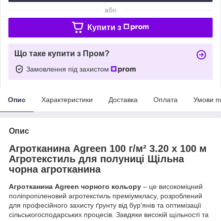
або
Купити з
Що таке купити з Пром?
Замовлення під захистом
Опис
Характеристики
Доставка
Оплата
Умови п
Опис
Агротканина Agreen 100 г/м² 3.20 х 100 м
Агротекстиль для полуниці Щільна
чорна агротканина
Агротканина Agreen чорного кольору
– це високоміцний
поліпропіленовий агротекстиль преміумкласу, розроблений
для професійного захисту ґрунту від бур'янів та оптимізації
сільськогосподарських процесів. Завдяки високій щільності та