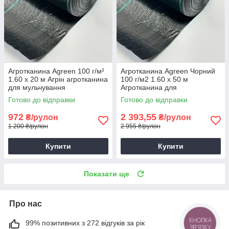
Агротканина Agreen 100 г/м²
Агротканина Agreen Чорний
1.60 х 20 м Агрін агротканина
100 г/м2 1.60 х 50 м
для мульчування
Агротканина для
Застилальна агротканина
мульчування грядок
Готово до відправки
Готово до відправки
Агротканина для клумби
972
2 393,55
₴/рулон
₴/рулон
1 200 ₴/рулон
2 955 ₴/рулон
Купити
Купити
Показати ще
Про нас
99% позитивних з 272 відгуків за рік
КНОПКА
ЗВ'ЯЗКУ