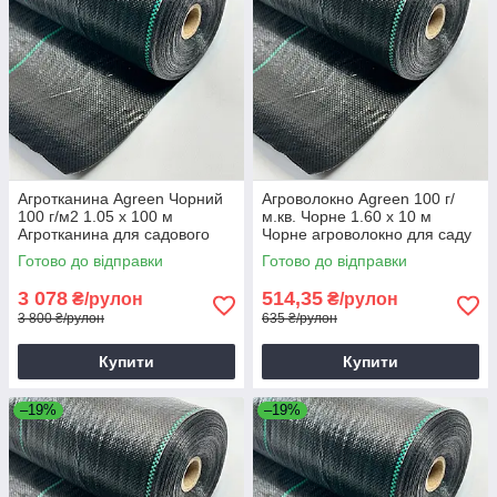
Агротканина Agreen Чорний
Агроволокно Agreen 100 г/
100 г/м2 1.05 х 100 м
м.кв. Чорне 1.60 х 10 м
Агротканина для садового
Чорне агроволокно для саду
ландшафту Агротканина для
Агротканина чорна
Готово до відправки
Готово до відправки
грядок
3 078
514,35
₴/рулон
₴/рулон
3 800 ₴/рулон
635 ₴/рулон
Купити
Купити
–19%
–19%