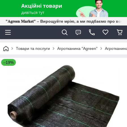
"𝐀𝐠𝐫𝐞𝐞𝐧 𝐌𝐚𝐫𝐤𝐞𝐭" – Вирощуйте мрію, а ми подбаємо про все 
Товари та послуги
Агротканина "Agreen"
Агротканина
–19%