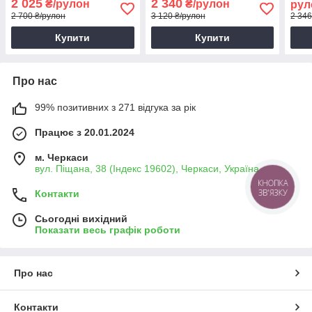
2 025
2 340
₴/рулон
₴/рулон
рул
2 700 ₴/рулон
3 120 ₴/рулон
2 346
Купити
Купити
Про нас
99% позитивних з 271 відгука за рік
Працює з 20.01.2024
м. Черкаси
вул. Піщана, 38 (Індекс 19602), Черкаси, Україна
КНОПКА
ЗВ'ЯЗКУ
Контакти
Сьогодні вихідний
Показати весь графік роботи
Про нас
Контакти