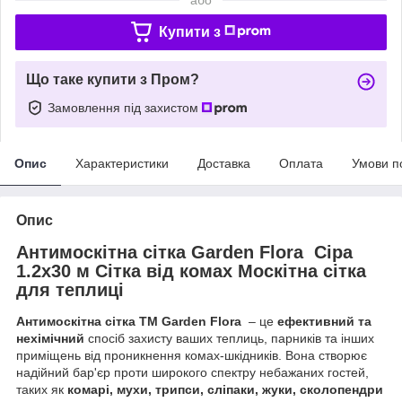
Купити з
Що таке купити з Пром?
Замовлення під захистом
Опис
Характеристики
Доставка
Оплата
Умови п
Опис
Антимоскітна сітка Garden Flora
Сіра
1.2x30 м Сітка від комах Москітна сітка
для теплиці
Антимоскітна сітка ТМ Garden Flora
– це
ефективний та
нехімічний
спосіб захисту ваших теплиць, парників та інших
приміщень від проникнення комах-шкідників. Вона створює
надійний бар'єр проти широкого спектру небажаних гостей,
таких як
комарі, мухи, трипси, сліпаки, жуки, сколопендри