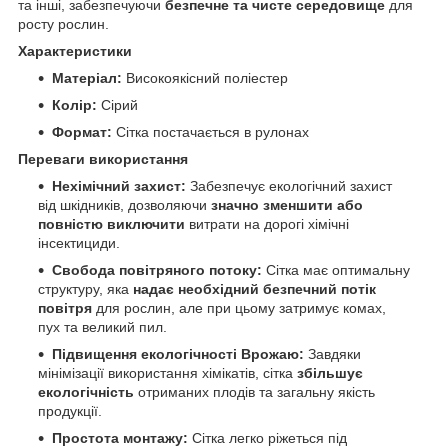
та інші, забезпечуючи
безпечне та чисте середовище
для
росту рослин.
Характеристики
Матеріал:
Високоякісний поліестер
Колір:
Сірий
Формат:
Сітка постачається в рулонах
Переваги використання
Нехімічний захист:
Забезпечує екологічний захист
від шкідників, дозволяючи
значно зменшити або
повністю виключити
витрати на дорогі хімічні
інсектициди.
Свобода повітряного потоку:
Сітка має оптимальну
структуру, яка
надає необхідний безпечний потік
повітря
для рослин, але при цьому затримує комах,
пух та великий пил.
Підвищення екологічності Врожаю:
Завдяки
мінімізації використання хімікатів, сітка
збільшує
екологічність
отриманих плодів та загальну якість
продукції.
Простота монтажу:
Сітка легко ріжеться під