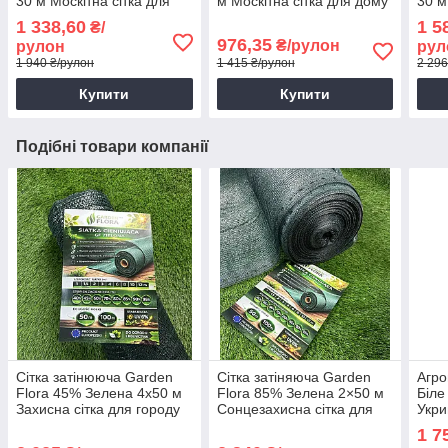
30 м Москітна сітка для
м Москітна сітка для дому
30 м
дверей
Міцна сітка від комарів
моск
1 338,60
1 5
₴/
976,35
₴/рулон
рулон
рул
1 940 ₴/рулон
1 415 ₴/рулон
2 296
Купити
Купити
Подібні товари компанії
Сітка затінююча Garden
Сітка затіняюча Garden
Агро
Flora 45% Зелена 4х50 м
Flora 85% Зелена 2×50 м
Біле
Захисна сітка для городу
Сонцезахисна сітка для
Укри
Городня сітка від сонця
теплиць
тепл
1 7