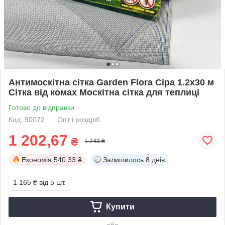
Антимоскітна сітка Garden Flora Сіра 1.2x30 м
Сітка від комах Москітна сітка для теплиці
Готово до відправки
Код: 90072
Опт і роздріб
1 202,67
₴
1 743 ₴
Економія
540.33 ₴
Залишилось
8 днів
1 165 ₴
від 5 шт.
Купити
або