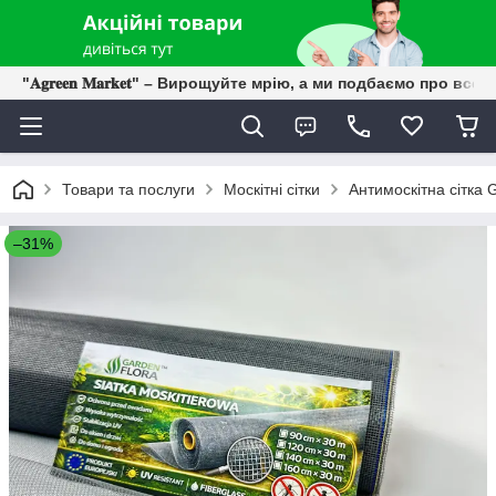
"𝐀𝐠𝐫𝐞𝐞𝐧 𝐌𝐚𝐫𝐤𝐞𝐭" – Вирощуйте мрію, а ми подбаємо про все 
Товари та послуги
Москітні сітки
Антимоскітна сітка G
–31%