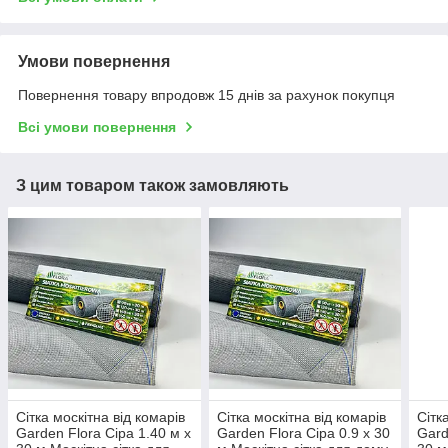
Умови повернення
Повернення товару впродовж 15 днів за рахунок покупця
Всі умови повернення
З цим товаром також замовляють
Сітка москітна від комарів
Сітка москітна від комарів
Сітк
Garden Flora Сіра 1.40 м х
Garden Flora Сіра 0.9 х 30
Gard